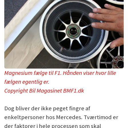
Magnesium fælge til F1. Hånden viser hvor lille
fælgen egentlig er.
Copyright Bil Magasinet BMF1.dk
Dog bliver der ikke peget fingre af
enkeltpersoner hos Mercedes. Tværtimod er
der faktorer i hele processen som skal