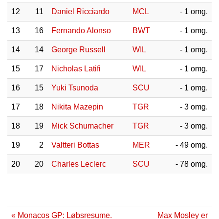
12
11
Daniel Ricciardo
MCL
- 1 omg.
13
16
Fernando Alonso
BWT
- 1 omg.
14
14
George Russell
WIL
- 1 omg.
15
17
Nicholas Latifi
WIL
- 1 omg.
16
15
Yuki Tsunoda
SCU
- 1 omg.
17
18
Nikita Mazepin
TGR
- 3 omg.
18
19
Mick Schumacher
TGR
- 3 omg.
19
2
Valtteri Bottas
MER
- 49 omg.
20
20
Charles Leclerc
SCU
- 78 omg.
« Monacos GP: Løbsresume.
Max Mosley er