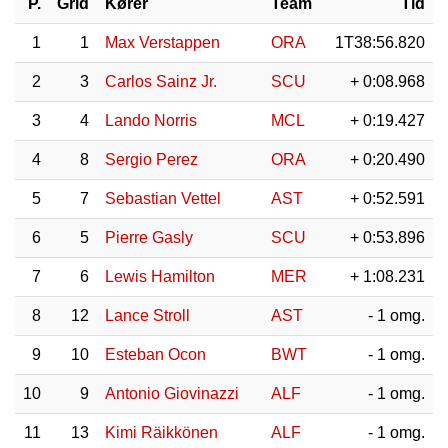
P.
Grid
Kører
Team
Tid
1
1
Max Verstappen
ORA
1T38:56.820
2
3
Carlos Sainz Jr.
SCU
+ 0:08.968
3
4
Lando Norris
MCL
+ 0:19.427
4
8
Sergio Perez
ORA
+ 0:20.490
5
7
Sebastian Vettel
AST
+ 0:52.591
6
5
Pierre Gasly
SCU
+ 0:53.896
7
6
Lewis Hamilton
MER
+ 1:08.231
8
12
Lance Stroll
AST
- 1 omg.
9
10
Esteban Ocon
BWT
- 1 omg.
10
9
Antonio Giovinazzi
ALF
- 1 omg.
11
13
Kimi Räikkönen
ALF
- 1 omg.