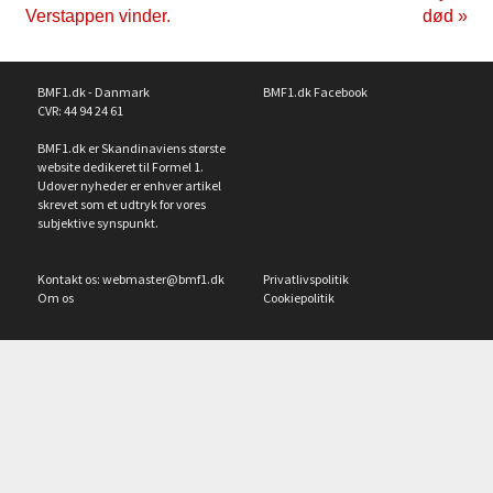
Verstappen vinder.
død »
BMF1.dk - Danmark
BMF1.dk Facebook
CVR: 44 94 24 61
BMF1.dk er Skandinaviens største
website dedikeret til Formel 1.
Udover nyheder er enhver artikel
skrevet som et udtryk for vores
subjektive synspunkt.
Kontakt os:
webmaster@bmf1.dk
Privatlivspolitik
Om os
Cookiepolitik