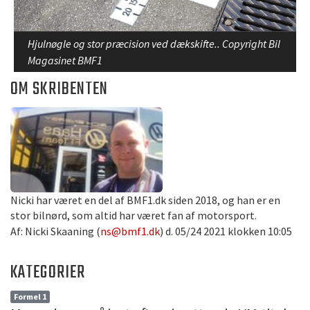
Hjulnøgle og stor præcision ved dækskifte.. Copyright Bil
Magasinet BMF1
OM SKRIBENTEN
Nicki har været en del af BMF1.dk siden 2018, og han er en
stor bilnørd, som altid har været fan af motorsport.
Af: Nicki Skaaning (
ns@bmf1.dk
) d. 05/24 2021 klokken 10:05
KATEGORIER
Formel 1