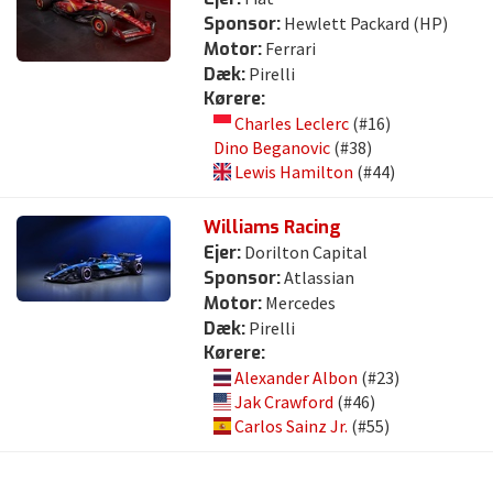
Sponsor:
Hewlett Packard (HP)
Motor:
Ferrari
Dæk:
Pirelli
Kørere:
Charles Leclerc
(#16)
Dino Beganovic
(#38)
Lewis Hamilton
(#44)
Williams Racing
Ejer:
Dorilton Capital
Sponsor:
Atlassian
Motor:
Mercedes
Dæk:
Pirelli
Kørere:
Alexander Albon
(#23)
Jak Crawford
(#46)
Carlos Sainz Jr.
(#55)