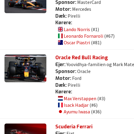
Sponsor:
MasterCard
Motor:
Mercedes
Dæk:
Pirelli
Kørere:
Lando Norris
(#1)
Leonardo Fornaroli
(#67)
Oscar Piastri
(#81)
Oracle Red Bull Racing
Ejer:
Yoovidhya-familien og Mark Mate
Sponsor:
Oracle
Motor:
Ford
Dæk:
Pirelli
Kørere:
Max Verstappen
(#3)
Isack Hadjar
(#6)
Ayumu Iwasa
(#36)
Scuderia Ferrari
Ejer:
Fiat