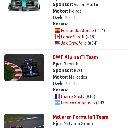
Sponsor:
Aston Martin
Motor:
Honda
Dæk:
Pirelli
Kørere:
Fernando Alonso
(#14)
Lance Stroll
(#18)
Jak Crawford
(#34)
BWT Alpine F1 Team
Ejer:
Renault
Sponsor:
BWT
Motor:
Mercedes
Dæk:
Pirelli
Kørere:
Pierre Gasly
(#10)
Franco Colapinto
(#43)
McLaren Formula 1 Team
Ejer:
McLaren Group