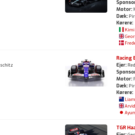
Sponsor
Motor:
M
Dæk:
Pir
Kørere:
Kimi
Geor
Frede
Racing 
schitz
Ejer:
Red
Sponsor
Motor:
F
Dæk:
Pir
Kørere:
Liam
Arvi
Ayum
TGR Haa
Ejer:
Gen