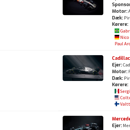
Sponsor
Motor:
A
Dæk:
Pir
Kørere:
Gabr
Nico
Paul Ar
Cadilla
Ejer:
Cad
Motor:
F
Dæk:
Pir
Kørere:
Serg
Colt
Valt
Merced
Ejer:
Mer