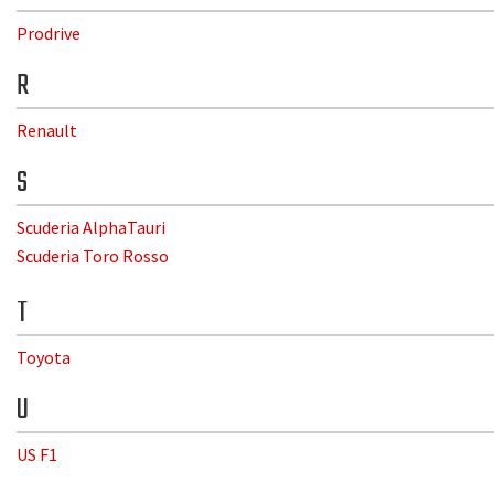
Prodrive
R
Renault
S
Scuderia AlphaTauri
Scuderia Toro Rosso
T
Toyota
U
US F1