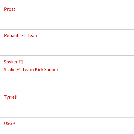
Prost
Renault F1 Team
Spyker F1
Stake F1 Team Kick Sauber
Tyrrell
USGP