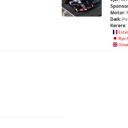
Sponsor
Motor:
F
Dæk:
Pir
Kørere:
Este
Ryo 
Oliv