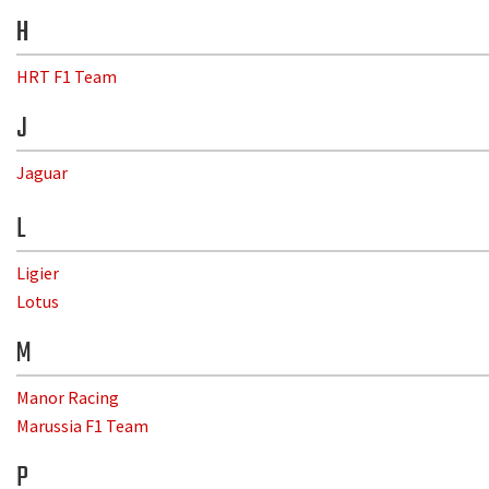
H
HRT F1 Team
J
Jaguar
L
Ligier
Lotus
M
Manor Racing
Marussia F1 Team
P