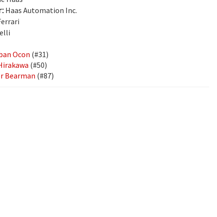
:
Haas Automation Inc.
errari
elli
ban Ocon
(#31)
Hirakawa
(#50)
er Bearman
(#87)