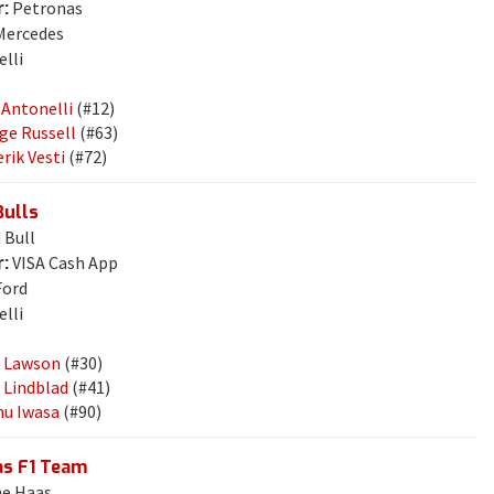
:
Petronas
ercedes
elli
 Antonelli
(#12)
ge Russell
(#63)
rik Vesti
(#72)
Bulls
 Bull
:
VISA Cash App
ord
elli
 Lawson
(#30)
d Lindblad
(#41)
u Iwasa
(#90)
s F1 Team
e Haas