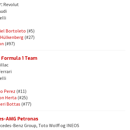
:
Revolut
udi
elli
iel Bortoleto
(#5)
 Hülkenberg
(#27)
on
(#97)
c Formula 1 Team
illac
errari
elli
io Perez
(#11)
on Herta
(#25)
teri Bottas
(#77)
es-AMG Petronas
cedes-Benz Group, Toto Wolff og INEOS