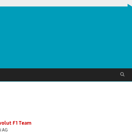
Søg
volut F1 Team
i AG