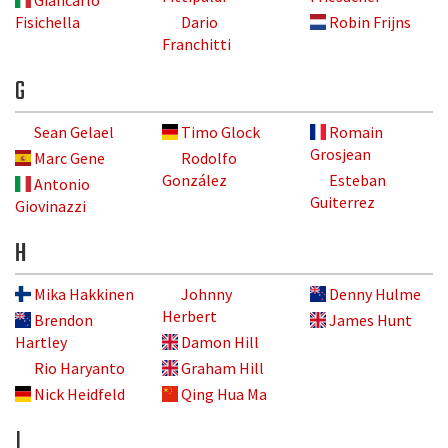
Fisichella
Dario
Robin Frijns
Franchitti
G
Sean Gelael
Timo Glock
Romain
Grosjean
Marc Gene
Rodolfo
González
Esteban
Antonio
Guiterrez
Giovinazzi
H
Mika Hakkinen
Johnny
Denny Hulme
Herbert
Brendon
James Hunt
Hartley
Damon Hill
Rio Haryanto
Graham Hill
Nick Heidfeld
Qing Hua Ma
I