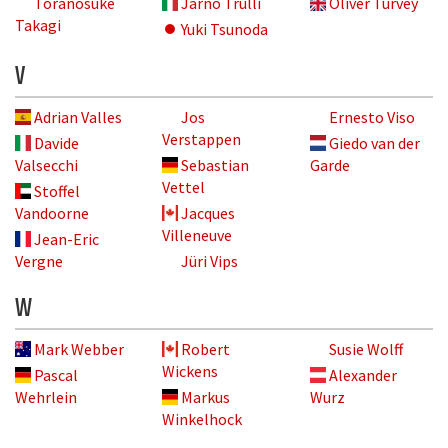
Toranosuke
Jarno Trulli
Oliver Turvey
Takagi
Yuki Tsunoda
V
Adrian Valles
Jos
Ernesto Viso
Verstappen
Davide
Giedo van der
Valsecchi
Sebastian
Garde
Vettel
Stoffel
Vandoorne
Jacques
Villeneuve
Jean-Eric
Vergne
Jüri Vips
W
Mark Webber
Robert
Susie Wolff
Wickens
Pascal
Alexander
Wehrlein
Markus
Wurz
Winkelhock