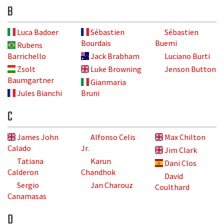
B
Luca Badoer
Sébastien
Sébastien
Bourdais
Buemi
Rubens
Barrichello
Jack Brabham
Luciano Burti
Zsolt
Luke Browning
Jenson Button
Baumgartner
Gianmaria
Jules Bianchi
Bruni
C
James John
Alfonso Celis
Max Chilton
Calado
Jr.
Jim Clark
Tatiana
Karun
Dani Clos
Calderon
Chandhok
David
Sergio
Jan Charouz
Coulthard
Canamasas
D