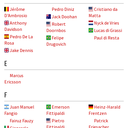
Jérôme
Pedro Diniz
Cristiano da
D'Ambrosio
Matta
Jack Doohan
Anthony
Nyck de Vries
Robert
Davidson
Doornbos
Lucas di Grassi
Pedro De La
Felipe
Paul di Resta
Rosa
Drugovich
Jake Dennis
E
Marcus
Ericsson
F
Juan Manuel
Emerson
Heinz-Harald
Fangio
Fittipaldi
Frentzen
Fairuz Fauzy
Pietro
Patrick
Fittipaldi
Friesacher
Giancarlo