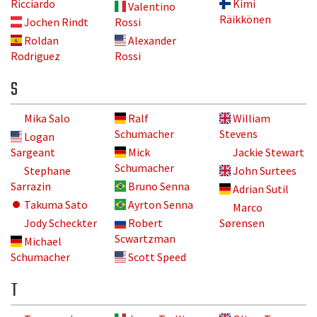
Ricciardo
Kimi
Valentino
Räikkönen
Jochen Rindt
Rossi
Roldan
Alexander
Rodriguez
Rossi
S
Mika Salo
Ralf
William
Schumacher
Stevens
Logan
Sargeant
Mick
Jackie Stewart
Schumacher
Stephane
John Surtees
Sarrazin
Bruno Senna
Adrian Sutil
Takuma Sato
Ayrton Senna
Marco
Jody Scheckter
Robert
Sørensen
Scwartzman
Michael
Schumacher
Scott Speed
T