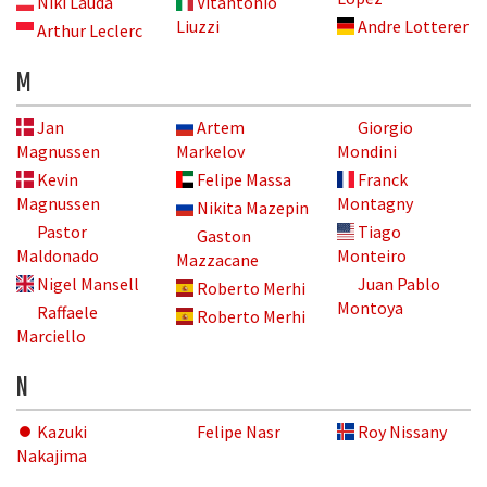
Niki Lauda
Vitantonio
Liuzzi
Andre Lotterer
Arthur Leclerc
M
Jan
Artem
Giorgio
Magnussen
Markelov
Mondini
Kevin
Felipe Massa
Franck
Magnussen
Montagny
Nikita Mazepin
Pastor
Tiago
Gaston
Maldonado
Monteiro
Mazzacane
Nigel Mansell
Juan Pablo
Roberto Merhi
Montoya
Raffaele
Roberto Merhi
Marciello
N
Kazuki
Felipe Nasr
Roy Nissany
Nakajima