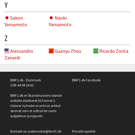
Y
Sakon
Naoki
Yamamoto
Yamamoto
Z
Alessandro
Guanyu Zhou
Ricardo Zonta
Zanardi
BMF1.dk - Danmark
BMF1.dk Facebook
CVR: 44 94 24 61
BMF1.dk er Skandinaviens største
website dedikeret til Formel 1.
Udover nyheder er enhver artikel
skrevet som et udtryk for vores
subjektive synspunkt.
Kontakt os:
webmaster@bmf1.dk
Privatlivspolitik