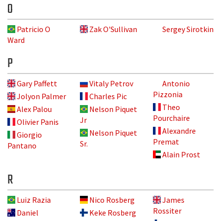
O
Patricio O
Zak O'Sullivan
Sergey Sirotkin
Ward
P
Gary Paffett
Vitaly Petrov
Antonio
Pizzonia
Jolyon Palmer
Charles Pic
Theo
Alex Palou
Nelson Piquet
Pourchaire
Jr
Olivier Panis
Alexandre
Nelson Piquet
Giorgio
Premat
Sr.
Pantano
Alain Prost
R
Luiz Razia
Nico Rosberg
James
Rossiter
Daniel
Keke Rosberg