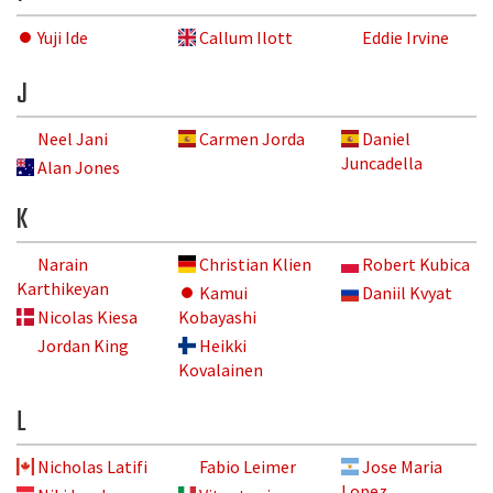
Yuji Ide
Callum Ilott
Eddie Irvine
J
Neel Jani
Carmen Jorda
Daniel
Juncadella
Alan Jones
K
Narain
Christian Klien
Robert Kubica
Karthikeyan
Kamui
Daniil Kvyat
Nicolas Kiesa
Kobayashi
Jordan King
Heikki
Kovalainen
L
Nicholas Latifi
Fabio Leimer
Jose Maria
Lopez