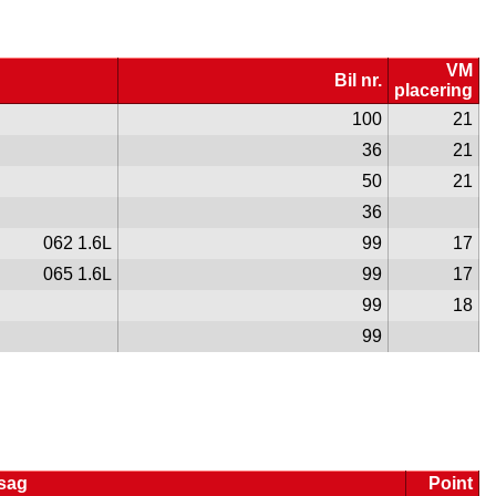
VM
Bil nr.
placering
100
21
36
21
50
21
36
062 1.6L
99
17
065 1.6L
99
17
99
18
99
sag
Point