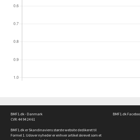
BMF1.dk - Danmark
BMF1.dk Facebo
CVR: 44 94 24 61
BMF1.dk er Skandinaviens største website dedikeret til
Formel 1. Udover nyheder er enhver artikel skrevet som et