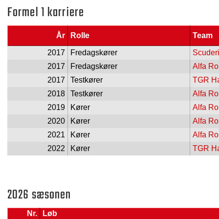
Formel 1 karriere
År
Rolle
Team
2017
Fredagskører
Scuderi
2017
Fredagskører
Alfa R
2017
Testkører
TGR Ha
2018
Testkører
Alfa R
2019
Kører
Alfa R
2020
Kører
Alfa R
2021
Kører
Alfa R
2022
Kører
TGR Ha
2026 sæsonen
Nr.
Løb