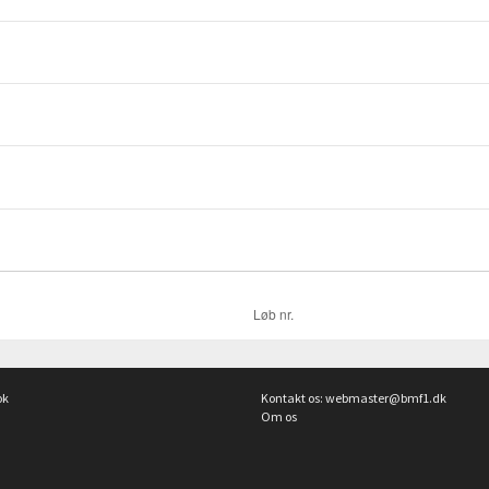
ok
Kontakt os:
webmaster@bmf1.dk
Om os