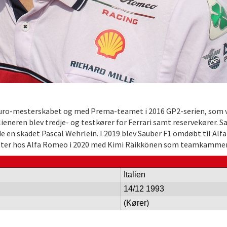
 3 Euro-mesterskabet og med Prema-teamet i 2016 GP2-serien, som 
talieneren blev tredje- og testkører for Ferrari samt reservekører
de en skadet Pascal Wehrlein. I 2019 blev Sauber F1 omdøbt til Alf
sætter hos Alfa Romeo i 2020 med Kimi Räikkönen som teamkammer
Italien
14/12 1993
(Kører)