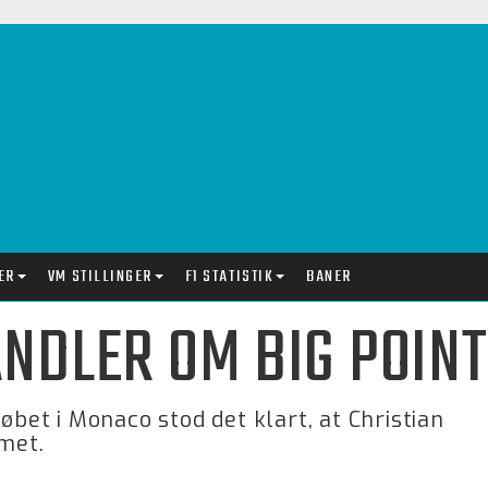
ER
VM STILLINGER
F1 STATISTIK
BANER
NDLER OM BIG POIN
øbet i Monaco stod det klart, at Christian
mmet.