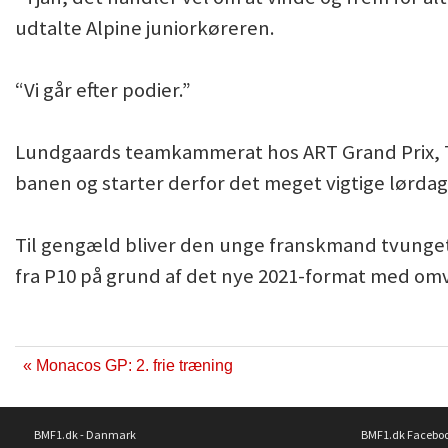
udtalte Alpine juniorkøreren.
“Vi går efter podier.”
Lundgaards teamkammerat hos ART Grand Prix, T
banen og starter derfor det meget vigtige lørdag
Til gengæld bliver den unge franskmand tvunget
fra P10 på grund af det nye 2021-format med omv
« Monacos GP: 2. frie træning
BMF1.dk - Danmark
BMF1.dk Facebo