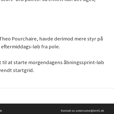
heo Pourchaire, havde derimod mere styr på
 eftermiddags-løb fra pole.
 til at starte morgendagens åbningssprint-løb
endt startgrid.
ok
Kontakt os:
webmaster@bmf1.dk