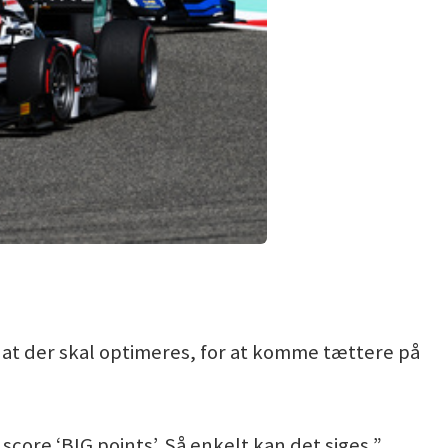
, at der skal optimeres, for at komme tættere på
score ‘BIG points’. Så enkelt kan det siges,”