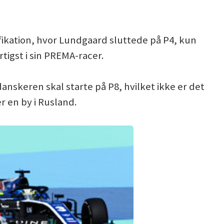
fikation, hvor Lundgaard sluttede på P4, kun
tigst i sin PREMA-racer.
danskeren skal starte på P8, hvilket ikke er det
r en by i Rusland.