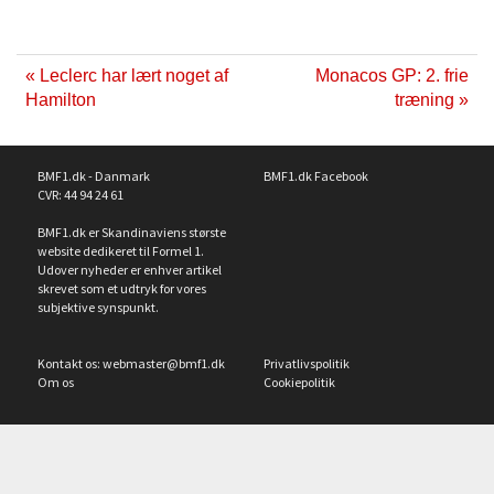
« Leclerc har lært noget af
Monacos GP: 2. frie
Hamilton
træning »
BMF1.dk - Danmark
BMF1.dk Facebook
CVR: 44 94 24 61
BMF1.dk er Skandinaviens største
website dedikeret til Formel 1.
Udover nyheder er enhver artikel
skrevet som et udtryk for vores
subjektive synspunkt.
Kontakt os:
webmaster@bmf1.dk
Privatlivspolitik
Om os
Cookiepolitik