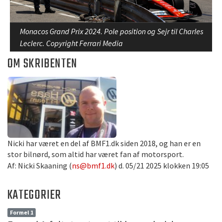
Monacos Grand Prix 2024. Pole position og Sejr til Charles
Leclerc. Copyright Ferrari Media
OM SKRIBENTEN
Nicki har været en del af BMF1.dk siden 2018, og han er en
stor bilnørd, som altid har været fan af motorsport.
Af: Nicki Skaaning (
ns@bmf1.dk
) d. 05/21 2025 klokken 19:05
KATEGORIER
Formel 1