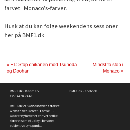
farvet i Monaco's-farver.
Husk at du kan følge weekendens sessioner
her på BMF1.dk
« F1: Stop chikanen mod Tsunoda
Mindst to stop i
og Doohan
Monaco »
BMF1.dk - Danmark
BMF1.dk Facebook
CVR: 44 94 24 61
BMF1.dk er Skandinaviens største
website dedikeret til Formel 1.
Udover nyheder er enhver artikel
skrevet som et udtryk for vores
subjektive synspunkt.