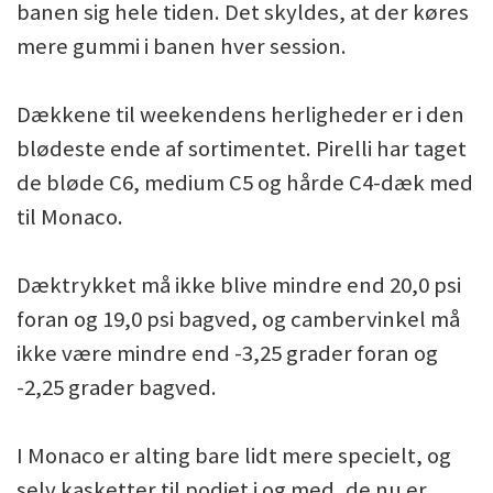
banen sig hele tiden. Det skyldes, at der køres
mere gummi i banen hver session.
Dækkene til weekendens herligheder er i den
blødeste ende af sortimentet. Pirelli har taget
de bløde C6, medium C5 og hårde C4-dæk med
til Monaco.
Dæktrykket må ikke blive mindre end 20,0 psi
foran og 19,0 psi bagved, og cambervinkel må
ikke være mindre end -3,25 grader foran og
-2,25 grader bagved.
I Monaco er alting bare lidt mere specielt, og
selv kasketter til podiet i og med, de nu er