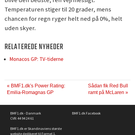
blive den bedste, ren vejrmessigt.
Temperaturen stiger til 20 grader, mens
chancen for regn ryger helt ned på 0%, helt
uden skyer.
RELATEREDE NYHEDER
Monacos GP: TV-tiderne
« BMF1.dk's Power Rating:
Sådan fik Red Bull
Emilia-Romagnas GP
ramt på McLaren »
BMF1.dk - Danmark
BMF1.dk Facebook
CVR: 44 94 24 61
BMF1.dk er Skandinaviens største
website dedikeret til Formel 1.