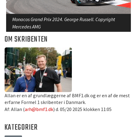
Monacos Grand Prix 2024. George Russell. Copyright
Mercedes AMG
OM SKRIBENTEN
Allan er en af grundlæggerne af BMF1.dk og er en af de mest
erfarne Formel 1 skribenter i Danmark.
Af: Allan (
arh@bmf1.dk
) d. 05/20 2025 klokken 11:05
KATEGORIER