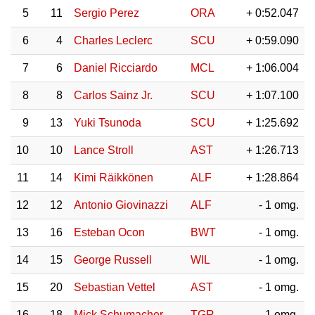
5
11
Sergio Perez
ORA
+ 0:52.047
6
4
Charles Leclerc
SCU
+ 0:59.090
7
6
Daniel Ricciardo
MCL
+ 1:06.004
8
8
Carlos Sainz Jr.
SCU
+ 1:07.100
9
13
Yuki Tsunoda
SCU
+ 1:25.692
10
10
Lance Stroll
AST
+ 1:26.713
11
14
Kimi Räikkönen
ALF
+ 1:28.864
12
12
Antonio Giovinazzi
ALF
- 1 omg.
13
16
Esteban Ocon
BWT
- 1 omg.
14
15
George Russell
WIL
- 1 omg.
15
20
Sebastian Vettel
AST
- 1 omg.
16
18
Mick Schumacher
TGR
- 1 omg.