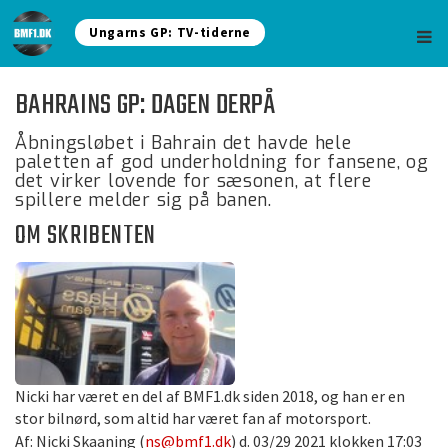
Ungarns GP: TV-tiderne
BAHRAINS GP: DAGEN DERPÅ
Åbningsløbet i Bahrain det havde hele
paletten af god underholdning for fansene, og
det virker lovende for sæsonen, at flere
spillere melder sig på banen.
OM SKRIBENTEN
Nicki har været en del af BMF1.dk siden 2018, og han er en
stor bilnørd, som altid har været fan af motorsport.
Af: Nicki Skaaning (
ns@bmf1.dk
) d. 03/29 2021 klokken 17:03