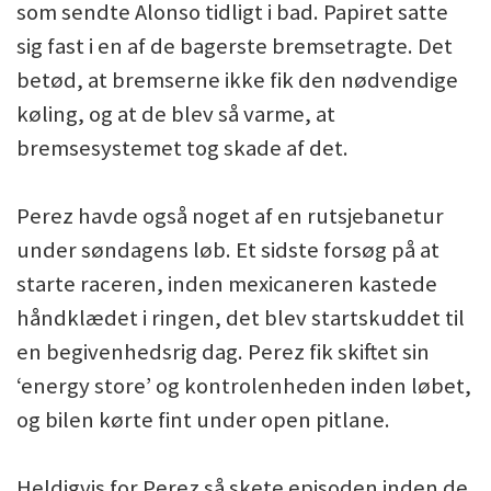
som sendte Alonso tidligt i bad. Papiret satte
sig fast i en af de bagerste bremsetragte. Det
betød, at bremserne ikke fik den nødvendige
køling, og at de blev så varme, at
bremsesystemet tog skade af det.
Perez havde også noget af en rutsjebanetur
under søndagens løb. Et sidste forsøg på at
starte raceren, inden mexicaneren kastede
håndklædet i ringen, det blev startskuddet til
en begivenhedsrig dag. Perez fik skiftet sin
‘energy store’ og kontrolenheden inden løbet,
og bilen kørte fint under open pitlane.
Heldigvis for Perez så skete episoden inden de