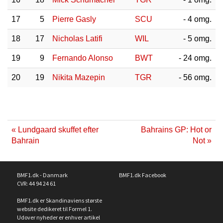
17
5
Pierre Gasly
SCU
- 4 omg.
18
17
Nicholas Latifi
WIL
- 5 omg.
19
9
Fernando Alonso
BWT
- 24 omg.
20
19
Nikita Mazepin
TGR
- 56 omg.
« Lundgaard skuffet efter
Bahrains GP: Hot or
Bahrain
Not »
BMF1.dk - Danmark
BMF1.dk Facebook
CVR: 44 94 24 61
BMF1.dk er Skandinaviens største
website dedikeret til Formel 1.
Udover nyheder er enhver artikel