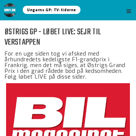
Ungarns GP: TV-tiderne
ØSTRIGS GP - LØBET LIVE: SEJR TIL
VERSTAPPEN
For en uge siden tog vi afsked med
århundredets kedeligste F1-grandprix i
Frankrig, men det må siges, at Østrigs Grand
Prix i den grad rådede bod på kedsomheden.
Følg løbet LIVE på disse sider.