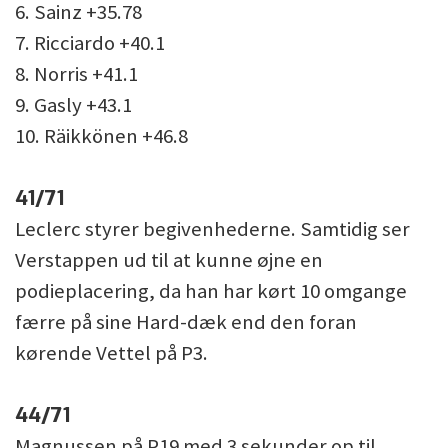
6. Sainz +35.78
7. Ricciardo +40.1
8. Norris +41.1
9. Gasly +43.1
10. Räikkönen +46.8
41/71
Leclerc styrer begivenhederne. Samtidig ser
Verstappen ud til at kunne øjne en
podieplacering, da han har kørt 10 omgange
færre på sine Hard-dæk end den foran
kørende Vettel på P3.
44/71
Magnussen på P19 med 3 sekunder op til