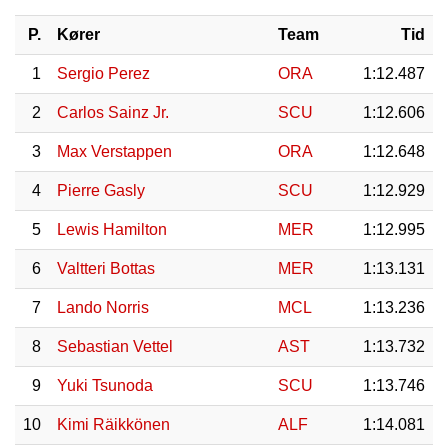
P.
Kører
Team
Tid
1
Sergio Perez
ORA
1:12.487
2
Carlos Sainz Jr.
SCU
1:12.606
3
Max Verstappen
ORA
1:12.648
4
Pierre Gasly
SCU
1:12.929
5
Lewis Hamilton
MER
1:12.995
6
Valtteri Bottas
MER
1:13.131
7
Lando Norris
MCL
1:13.236
8
Sebastian Vettel
AST
1:13.732
9
Yuki Tsunoda
SCU
1:13.746
10
Kimi Räikkönen
ALF
1:14.081