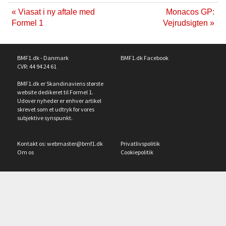
« Viasat i ny aftale med
Monacos GP:
Formel 1
Vejrudsigten »
BMF1.dk - Danmark
BMF1.dk Facebook
CVR: 44 94 24 61
BMF1.dk er Skandinaviens største
website dedikeret til Formel 1.
Udover nyheder er enhver artikel
skrevet som et udtryk for vores
subjektive synspunkt.
Kontakt os:
webmaster@bmf1.dk
Privatlivspolitik
Om os
Cookiepolitik