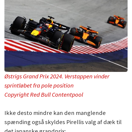
Østrigs Grand Prix 2024. Verstappen vinder
sprintløbet fra pole position
Copyright Red Bull Contentpool
Ikke desto mindre kan den manglende
spænding også skyldes Pirellis valg af dæk til
det japanske grandprix: