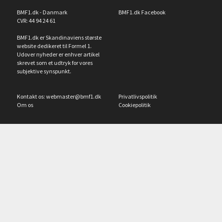
BMF1.dk - Danmark
BMF1.dk Facebook
CVR: 44 94 24 61
BMF1.dk er Skandinaviens største
website dedikeret til Formel 1.
Udover nyheder er enhver artikel
skrevet som et udtryk for vores
subjektive synspunkt.
Kontakt os:
webmaster@bmf1.dk
Privatlivspolitik
Om os
Cookiepolitik