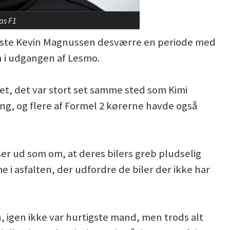
as F1
løste Kevin Magnussen desværre en periode med
en i udgangen af Lesmo.
t, det var stort set samme sted som Kimi
ning, og flere af Formel 2 kørerne havde også
 ser ud som om, at deres bilers greb pludselig
mme i asfalten, der udfordre de biler der ikke har
en, igen ikke var hurtigste mand, men trods alt