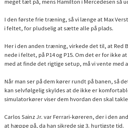
meget tæt på, mens Hamilton i Mercedesen så ud t
I den første frie træning, så vi længe at Max Ver
i feltet, for pludselig at sætte alle på plads.
Her i den anden træning, virkede det til, at Red 
nede i feltet, på P14 og P15. Om det er for ikke a
med at finde det rigtige setup, må vi vente med 
Når man ser på dem kører rundt på banen, så det 
kan selvfølgelig skyldes at de ikke er komfortab
simulatorkører viser dem hvordan den skal takle
Carlos Sainz Jr. var Ferrari-køreren, der i den 
at hæppe på, da han sikrede sig 3. hurtigste tid.