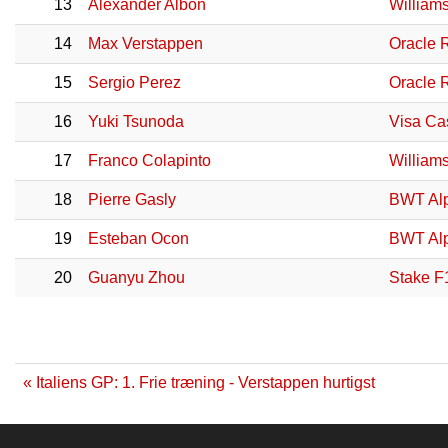
13
Alexander Albon
William
14
Max Verstappen
Oracle 
15
Sergio Perez
Oracle 
16
Yuki Tsunoda
Visa Ca
17
Franco Colapinto
William
18
Pierre Gasly
BWT Alp
19
Esteban Ocon
BWT Alp
20
Guanyu Zhou
Stake F
« Italiens GP: 1. Frie træning - Verstappen hurtigst