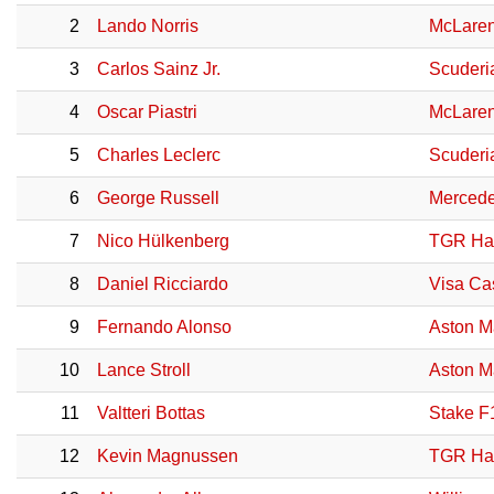
2
Lando Norris
McLaren
3
Carlos Sainz Jr.
Scuderia
4
Oscar Piastri
McLaren
5
Charles Leclerc
Scuderia
6
George Russell
Merced
7
Nico Hülkenberg
TGR Ha
8
Daniel Ricciardo
Visa Ca
9
Fernando Alonso
Aston M
10
Lance Stroll
Aston M
11
Valtteri Bottas
Stake F
12
Kevin Magnussen
TGR Ha