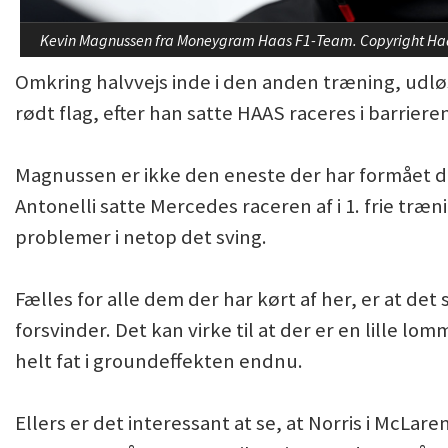
Kevin Magnussen fra Moneygram Haas F1-Team. Copyright Ha
Omkring halvvejs inde i den anden træning, ud
rødt flag, efter han satte HAAS raceres i barrier
Magnussen er ikke den eneste der har formået de
Antonelli satte Mercedes raceren af i 1. frie træ
problemer i netop det sving.
Fælles for alle dem der har kørt af her, er at det
forsvinder. Det kan virke til at der er en lille lo
helt fat i groundeffekten endnu.
Ellers er det interessant at se, at Norris i McLar