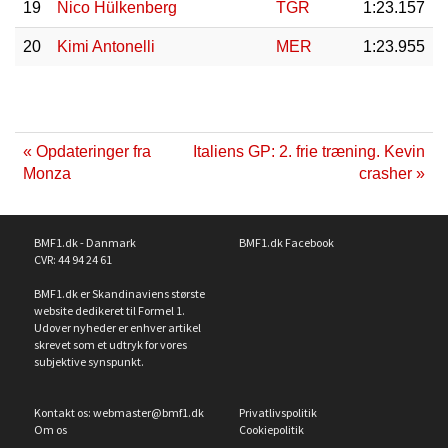
19
Nico Hülkenberg
TGR
1:23.157
20
Kimi Antonelli
MER
1:23.955
« Opdateringer fra
Italiens GP: 2. frie træning. Kevin
Monza
crasher »
BMF1.dk - Danmark
BMF1.dk Facebook
CVR: 44 94 24 61
BMF1.dk er Skandinaviens største
website dedikeret til Formel 1.
Udover nyheder er enhver artikel
skrevet som et udtryk for vores
subjektive synspunkt.
Kontakt os:
webmaster@bmf1.dk
Privatlivspolitik
Om os
Cookiepolitik