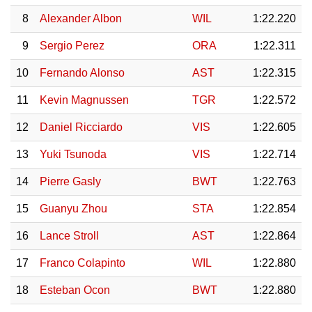
8
Alexander Albon
WIL
1:22.220
9
Sergio Perez
ORA
1:22.311
10
Fernando Alonso
AST
1:22.315
11
Kevin Magnussen
TGR
1:22.572
12
Daniel Ricciardo
VIS
1:22.605
13
Yuki Tsunoda
VIS
1:22.714
14
Pierre Gasly
BWT
1:22.763
15
Guanyu Zhou
STA
1:22.854
16
Lance Stroll
AST
1:22.864
17
Franco Colapinto
WIL
1:22.880
18
Esteban Ocon
BWT
1:22.880