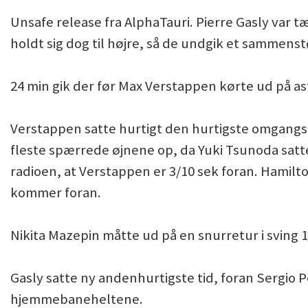
Unsafe release fra AlphaTauri. Pierre Gasly var t
holdt sig dog til højre, så de undgik et sammenst
24 min gik der før Max Verstappen kørte ud på as
Verstappen satte hurtigt den hurtigste omgangst
fleste spærrede øjnene op, da Yuki Tsunoda satte
radioen, at Verstappen er 3/10 sek foran. Hamilto
kommer foran.
Nikita Mazepin måtte ud på en snurretur i sving 1
Gasly satte ny andenhurtigste tid, foran Sergio Per
hjemmebaneheltene.