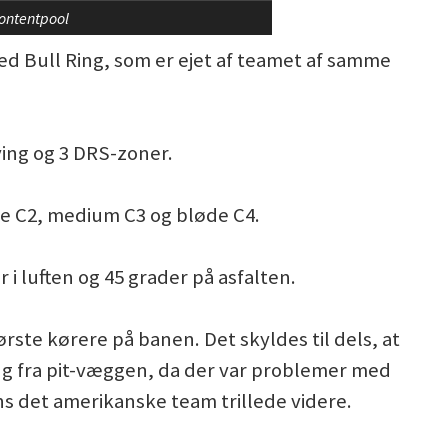
Contentpool
ed Bull Ring, som er ejet af teamet af samme
ving og 3 DRS-zoner.
e C2, medium C3 og bløde C4.
r i luften og 45 grader på asfalten.
rste kørere på banen. Det skyldes til dels, at
ng fra pit-væggen, da der var problemer med
ns det amerikanske team trillede videre.