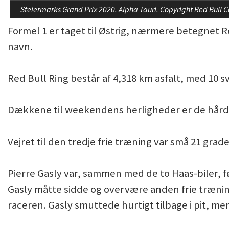
Steiermarks Grand Prix 2020. Alpha Tauri. Copyright Red Bull 
Formel 1 er taget til Østrig, nærmere betegnet R
navn.
Red Bull Ring består af 4,318 km asfalt, med 10 s
Dækkene til weekendens herligheder er de hård
Vejret til den tredje frie træning var små 21 grade
Pierre Gasly var, sammen med de to Haas-biler, fø
Gasly måtte sidde og overvære anden frie træni
raceren. Gasly smuttede hurtigt tilbage i pit, me