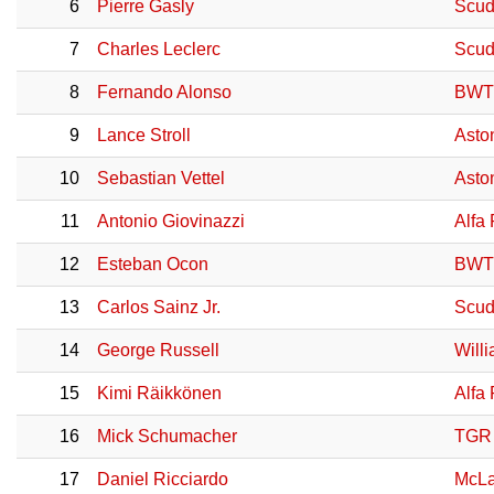
6
Pierre Gasly
Scud
7
Charles Leclerc
Scude
8
Fernando Alonso
BWT 
9
Lance Stroll
Asto
10
Sebastian Vettel
Asto
11
Antonio Giovinazzi
Alfa
12
Esteban Ocon
BWT 
13
Carlos Sainz Jr.
Scude
14
George Russell
Will
15
Kimi Räikkönen
Alfa
16
Mick Schumacher
TGR 
17
Daniel Ricciardo
McLa