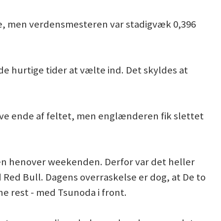
ge, men verdensmesteren var stadigvæk 0,396
e hurtige tider at vælte ind. Det skyldes at
ove ende af feltet, men englænderen fik slettet
ren henover weekenden. Derfor var det heller
Red Bull. Dagens overraskelse er dog, at De to
e rest - med Tsunoda i front.