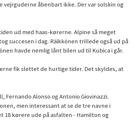
e vejrguderne åbenbart ikke. Der var solskin og
iden ud med haas-kørerne. Alpine så meget
og succesen i dag. Räikkönen trillede også ud på
önen havde nemlig lånt bilen ud til Kubica i går.
rne fik slettet de hurtige tider. Det skyldes, at
ll, Fernando Alonso og Antonio Giovinazzi.
tionen, men interessant at se de tre navne i
t 18 kørere ude på asfalten - Hamilton og