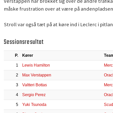
Verstappen har brokket sig over de andre trafi
måske frustration over at være på andenpladsen
Stroll var også tæt på at køre ind i Leclerc i pitla
Sessionsresultat
P.
Kører
Tea
1
Lewis Hamilton
Merc
2
Max Verstappen
Orac
3
Valtteri Bottas
Merc
4
Sergio Perez
Orac
5
Yuki Tsunoda
Scud