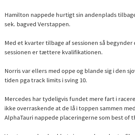
Hamilton nappede hurtigt sin andenplads tilba
sek. bagved Verstappen.
Med et kvarter tilbage af sessionen så begynder d
sessionen er tættere kvalifikationen.
Norris var ellers med oppe og blande sig i den sj
tiden pga track limits i sving 10.
Mercedes har tydeligvis fundet mere fart i race
ikke overraskende at de lå i toppen sammen med 
AlphaTauri nappede placeringerne som best of th