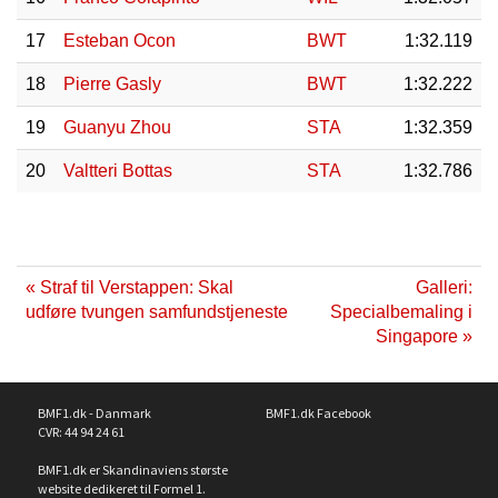
17
Esteban Ocon
BWT
1:32.119
18
Pierre Gasly
BWT
1:32.222
19
Guanyu Zhou
STA
1:32.359
20
Valtteri Bottas
STA
1:32.786
« Straf til Verstappen: Skal
Galleri:
udføre tvungen samfundstjeneste
Specialbemaling i
Singapore »
BMF1.dk - Danmark
BMF1.dk Facebook
CVR: 44 94 24 61
BMF1.dk er Skandinaviens største
website dedikeret til Formel 1.