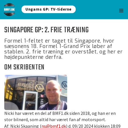
Ungarns GP: TV-tiderne
SINGAPORE GP: 2. FRIE TRÆNING
Formel 1-feltet er taget til Singapore, hvor
sæsonens 18. Formel 1-Grand Prix løber af
stablen. 2. frie træning er overstået, og her er
højdepunkterne derfra.
OM SKRIBENTEN
Nicki har været en del af BMF1.dk siden 2018, og han er en
stor bilnørd, som altid har været fan af motorsport.
Af: Nicki Skaaning (
ns@bmf1.dk
) d. 09/20 2024 klokken 18:09