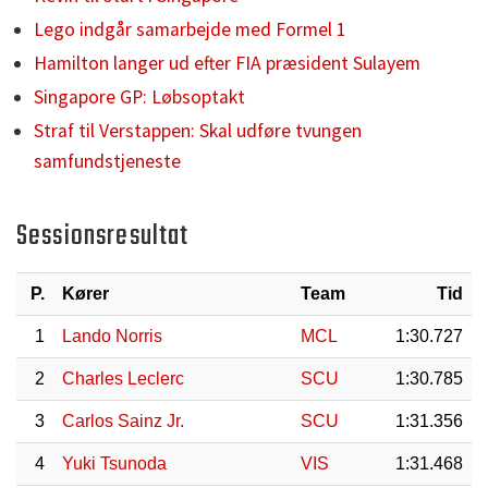
Lego indgår samarbejde med Formel 1
Hamilton langer ud efter FIA præsident Sulayem
Singapore GP: Løbsoptakt
Straf til Verstappen: Skal udføre tvungen
samfundstjeneste
Sessionsresultat
P.
Kører
Team
Tid
1
Lando Norris
MCL
1:30.727
2
Charles Leclerc
SCU
1:30.785
3
Carlos Sainz Jr.
SCU
1:31.356
4
Yuki Tsunoda
VIS
1:31.468