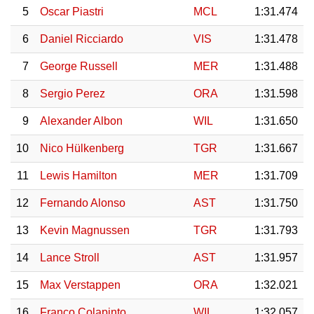
5
Oscar Piastri
MCL
1:31.474
6
Daniel Ricciardo
VIS
1:31.478
7
George Russell
MER
1:31.488
8
Sergio Perez
ORA
1:31.598
9
Alexander Albon
WIL
1:31.650
10
Nico Hülkenberg
TGR
1:31.667
11
Lewis Hamilton
MER
1:31.709
12
Fernando Alonso
AST
1:31.750
13
Kevin Magnussen
TGR
1:31.793
14
Lance Stroll
AST
1:31.957
15
Max Verstappen
ORA
1:32.021
16
Franco Colapinto
WIL
1:32.057