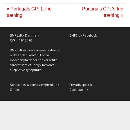
« Portugals GP: 1. frie
Portugals GP: 3. frie
træning
træning »
BMF1.dk - Danmark
BMF1.dk Facebook
CVR: 44 94 24 61
BMF1.dk er Skandinaviens største
website dedikeret til Formel 1.
Udover nyheder er enhver artikel
skrevet som et udtryk for vores
subjektive synspunkt.
Kontakt os:
webmaster@bmf1.dk
Privatlivspolitik
Om os
Cookiepolitik