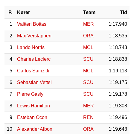
P.
Kører
Team
Tid
1
Valtteri Bottas
MER
1:17.940
2
Max Verstappen
ORA
1:18.535
3
Lando Norris
MCL
1:18.743
4
Charles Leclerc
SCU
1:18.838
5
Carlos Sainz Jr.
MCL
1:19.113
6
Sebastian Vettel
SCU
1:19.175
7
Pierre Gasly
SCU
1:19.178
8
Lewis Hamilton
MER
1:19.308
9
Esteban Ocon
REN
1:19.496
10
Alexander Albon
ORA
1:19.643