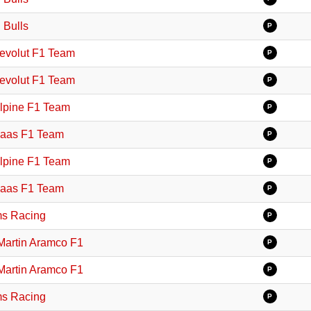
 Bulls
P
evolut F1 Team
P
evolut F1 Team
P
lpine F1 Team
P
aas F1 Team
P
lpine F1 Team
P
aas F1 Team
P
ms Racing
P
Martin Aramco F1
P
Martin Aramco F1
P
ms Racing
P