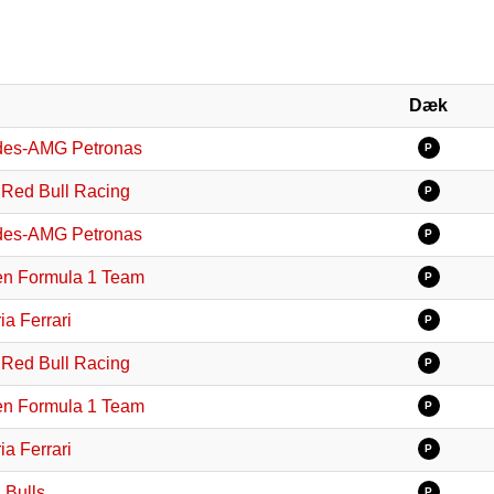
Dæk
des-AMG Petronas
P
 Red Bull Racing
P
des-AMG Petronas
P
n Formula 1 Team
P
ia Ferrari
P
 Red Bull Racing
P
n Formula 1 Team
P
ia Ferrari
P
 Bulls
P