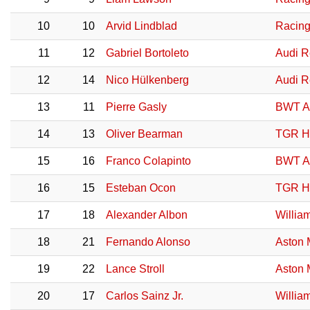
10
10
Arvid Lindblad
Racing
11
12
Gabriel Bortoleto
Audi R
12
14
Nico Hülkenberg
Audi R
13
11
Pierre Gasly
BWT A
14
13
Oliver Bearman
TGR H
15
16
Franco Colapinto
BWT A
16
15
Esteban Ocon
TGR H
17
18
Alexander Albon
Willia
18
21
Fernando Alonso
Aston 
19
22
Lance Stroll
Aston 
20
17
Carlos Sainz Jr.
Willia