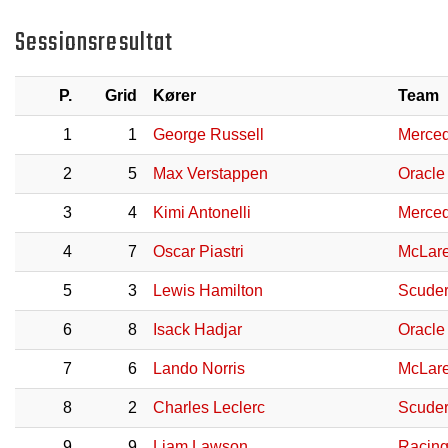
Sessionsresultat
P.
Grid
Kører
Team
1
1
George Russell
Merce
2
5
Max Verstappen
Oracle
3
4
Kimi Antonelli
Merce
4
7
Oscar Piastri
McLare
5
3
Lewis Hamilton
Scuder
6
8
Isack Hadjar
Oracle
7
6
Lando Norris
McLare
8
2
Charles Leclerc
Scuder
9
9
Liam Lawson
Racing