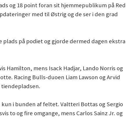
ads og 18 point foran sit hjemmepublikum på Red
pdateringer med til Østrig og de ser i den grad
te plads på podiet og gjorde dermed dagen ekstra
wis Hamilton, mens Isack Hadjar, Lando Norris og
l otte. Racing Bulls-duoen Liam Lawson og Arvid
g tiendepladsen.
un i bunden af feltet. Valtteri Bottas og Sergio
svis to og fire omgange, mens Carlos Sainz Jr. og