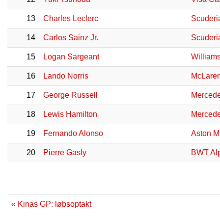
13
Charles Leclerc
Scuderia
14
Carlos Sainz Jr.
Scuderia
15
Logan Sargeant
William
16
Lando Norris
McLaren
17
George Russell
Merced
18
Lewis Hamilton
Merced
19
Fernando Alonso
Aston M
20
Pierre Gasly
BWT Alp
« Kinas GP: løbsoptakt