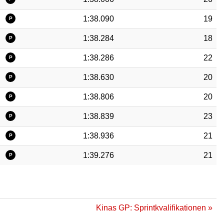
1:38.090
19
P
1:38.284
18
P
1:38.286
22
P
1:38.630
20
P
1:38.806
20
P
1:38.839
23
P
1:38.936
21
P
1:39.276
21
P
Kinas GP: Sprintkvalifikationen »