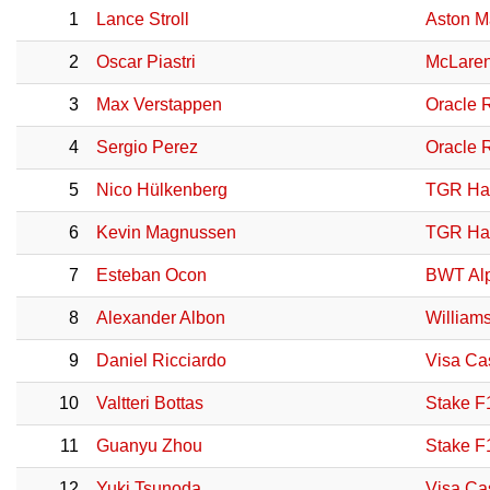
1
Lance Stroll
Aston M
2
Oscar Piastri
McLaren
3
Max Verstappen
Oracle 
4
Sergio Perez
Oracle 
5
Nico Hülkenberg
TGR Ha
6
Kevin Magnussen
TGR Ha
7
Esteban Ocon
BWT Alp
8
Alexander Albon
William
9
Daniel Ricciardo
Visa Ca
10
Valtteri Bottas
Stake F
11
Guanyu Zhou
Stake F
12
Yuki Tsunoda
Visa Ca