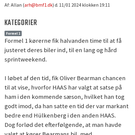
Af: Allan (
arh@bmf1.dk
) d. 11/01 2024 klokken 19:11
KATEGORIER
Formel 1
Formel 1 kørerne fik halvanden time til at få
justeret deres biler ind, til en lang og hård
sprintweekend.
I løbet af den tid, fik Oliver Bearman chancen
til at vise, hvorfor HAAS har valgt at satse på
ham i den kommende sæson, hvilket han tog
godt imod, da han satte en tid der var markant
bedre end Hülkenberg i den anden HAAS.
Dog forlød det efterfølgende, at man havde
valgt at kører Bearmans bil, med