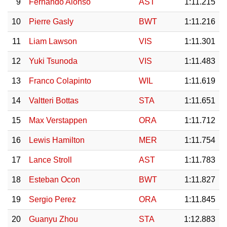
9
Fernando Alonso
AST
1:11.215
10
Pierre Gasly
BWT
1:11.216
11
Liam Lawson
VIS
1:11.301
12
Yuki Tsunoda
VIS
1:11.483
13
Franco Colapinto
WIL
1:11.619
14
Valtteri Bottas
STA
1:11.651
15
Max Verstappen
ORA
1:11.712
16
Lewis Hamilton
MER
1:11.754
17
Lance Stroll
AST
1:11.783
18
Esteban Ocon
BWT
1:11.827
19
Sergio Perez
ORA
1:11.845
20
Guanyu Zhou
STA
1:12.883