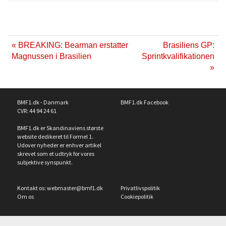
« BREAKING: Bearman erstatter
Brasiliens GP:
Magnussen i Brasilien
Sprintkvalifikationen
»
BMF1.dk - Danmark
BMF1.dk Facebook
CVR: 44 94 24 61
BMF1.dk er Skandinaviens største
website dedikeret til Formel 1.
Udover nyheder er enhver artikel
skrevet som et udtryk for vores
subjektive synspunkt.
Kontakt os:
webmaster@bmf1.dk
Privatlivspolitik
Om os
Cookiepolitik