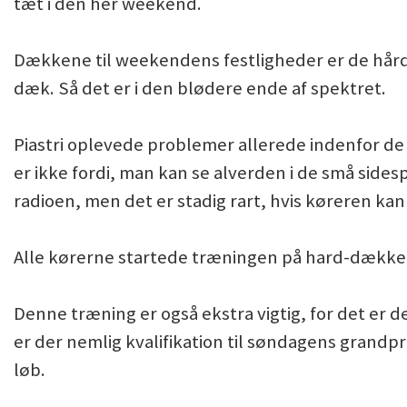
tæt i den her weekend.
Dækkene til weekendens festligheder er de hårde
dæk. Så det er i den blødere ende af spektret.
Piastri oplevede problemer allerede indenfor de f
er ikke fordi, man kan se alverden i de små sides
radioen, men det er stadig rart, hvis køreren k
Alle kørerne startede træningen på hard-dækket, 
Denne træning er også ekstra vigtig, for det er
er der nemlig kvalifikation til søndagens grandpri
løb.