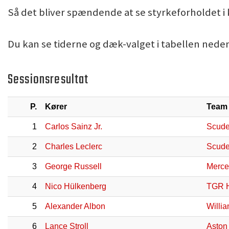
Så det bliver spændende at se styrkeforholdet i k
Du kan se tiderne og dæk-valget i tabellen neden
Sessionsresultat
P.
Kører
Team
1
Carlos Sainz Jr.
Scuder
2
Charles Leclerc
Scuder
3
George Russell
Merce
4
Nico Hülkenberg
TGR 
5
Alexander Albon
Willi
6
Lance Stroll
Aston