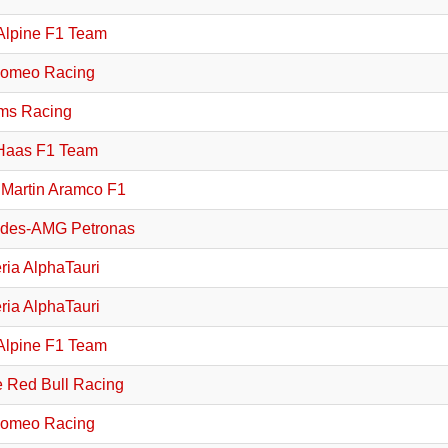
lpine F1 Team
Romeo Racing
ams Racing
Haas F1 Team
 Martin Aramco F1
des-AMG Petronas
ria AlphaTauri
ria AlphaTauri
lpine F1 Team
e Red Bull Racing
Romeo Racing