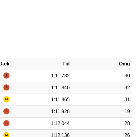
Dæk
Tid
Omg
1:11.732
30
S
1:11.840
32
S
1:11.865
31
M
1:11.928
19
S
1:12.044
28
S
1:12.136
26
M