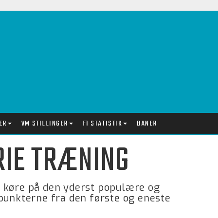
ER
VM STILLINGER
F1 STATISTIK
BANER
FRIE TRÆNING
 at køre på den yderst populære og
epunkterne fra den første og eneste