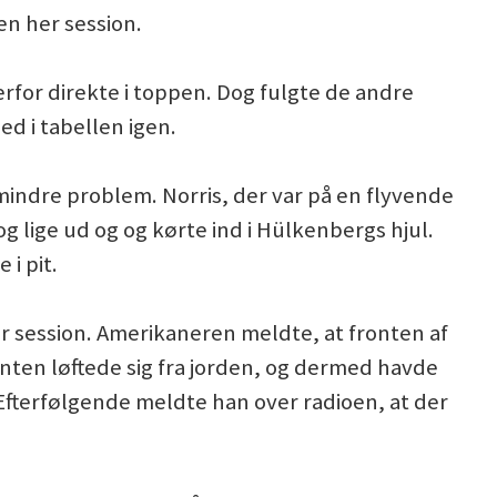
den her session.
rfor direkte i toppen. Dog fulgte de andre
d i tabellen igen.
indre problem. Norris, der var på en flyvende
g lige ud og og kørte ind i Hülkenbergs hjul.
i pit.
r session. Amerikaneren meldte, at fronten af
ronten løftede sig fra jorden, og dermed havde
 Efterfølgende meldte han over radioen, at der