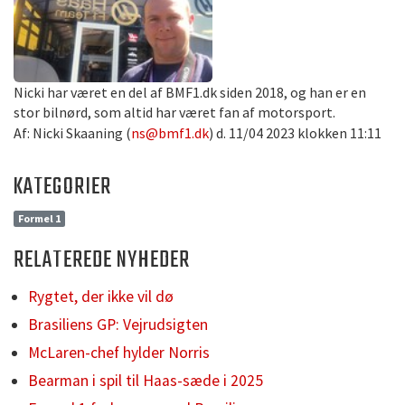
Nicki har været en del af BMF1.dk siden 2018, og han er en
stor bilnørd, som altid har været fan af motorsport.
Af: Nicki Skaaning (
ns@bmf1.dk
) d. 11/04 2023 klokken 11:11
KATEGORIER
Formel 1
RELATEREDE NYHEDER
Rygtet, der ikke vil dø
Brasiliens GP: Vejrudsigten
McLaren-chef hylder Norris
Bearman i spil til Haas-sæde i 2025