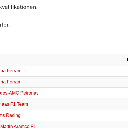
valifikationen.
for.
ia Ferrari
ia Ferrari
des-AMG Petronas
Haas F1 Team
ams Racing
 Martin Aramco F1