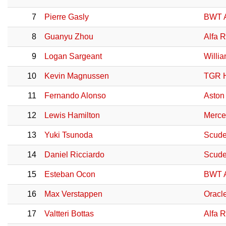
7
Pierre Gasly
BWT A
8
Guanyu Zhou
Alfa 
9
Logan Sargeant
Willi
10
Kevin Magnussen
TGR 
11
Fernando Alonso
Aston
12
Lewis Hamilton
Merce
13
Yuki Tsunoda
Scude
14
Daniel Ricciardo
Scude
15
Esteban Ocon
BWT A
16
Max Verstappen
Oracl
17
Valtteri Bottas
Alfa 