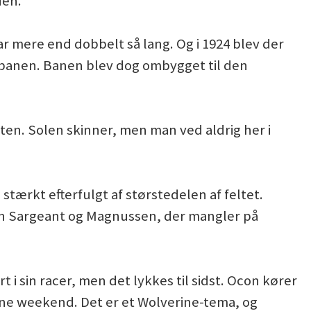
den.
ar mere end dobbelt så lang. Og i 1924 blev der
på banen. Banen blev dog ombygget til den
alten. Solen skinner, men man ved aldrig her i
tærkt efterfulgt af størstedelen af feltet.
kun Sargeant og Magnussen, der mangler på
 i sin racer, men det lykkes til sidst. Ocon kører
nne weekend. Det er et Wolverine-tema, og