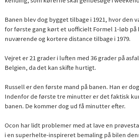
kending, som kørerne skal genbesøge i weeken
Banen blev dog bygget tilbage i 1921, hvor den v
for første gang kørt et uofficielt Formel 1-løb 
nuværende og kortere distance tilbage i 1979.
Vejret er 21 grader i luften med 36 grader på asf
Belgien, da det kan skifte hurtigt.
Russell er den første mand på banen. Han er dog s
Indenfor de første tre minutter er det faktisk 
banen. De kommer dog ud få minutter efter.
Ocon har lidt problemer med at lave en prøvestart
i en superhelte-inspireret bemaling på bilen de