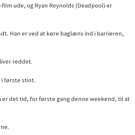
e-film ude, og Ryan Reynolds (Deadpool) er
ndt. Han er ved at køre baglæns ind i barrieren,
iver reddet.
 første stint.
å er det tid, for første gang denne weekend, til at
rne.