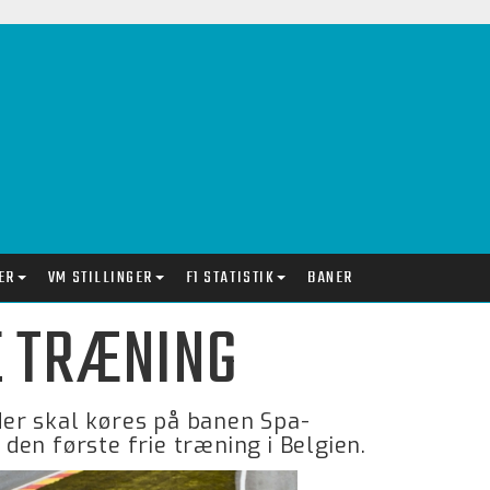
ER
VM STILLINGER
F1 STATISTIK
BANER
IE TRÆNING
 der skal køres på banen Spa-
en første frie træning i Belgien.