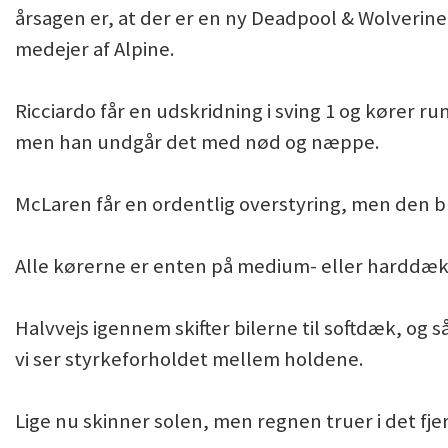
årsagen er, at der er en ny Deadpool & Wolverin
medejer af Alpine.
Ricciardo får en udskridning i sving 1 og kører ru
men han undgår det med nød og næppe.
McLaren får en ordentlig overstyring, men den bl
Alle kørerne er enten på medium- eller harddæk i
Halvvejs igennem skifter bilerne til softdæk, og s
vi ser styrkeforholdet mellem holdene.
Lige nu skinner solen, men regnen truer i det fje