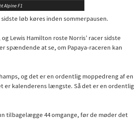
ht Alpine F1
det sidste løb køres inden sommerpausen.
 og Lewis Hamilton roste Norris’ racer sidste
ver spændende at se, om Papaya-raceren kan
rchamps, og det er en ordentlig moppedreng af en
et er kalenderens længste. Så det er en ordentlig
n tilbagelægge 44 omgange, før de møder det