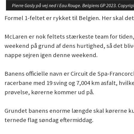
Pierre Gasly på vej ned i Eau Rouge. Belgiens GP 2023. Copyrig
Formel 1-feltet er rykket til Belgien. Her skal 
McLaren er nok feltets stærkeste team for tiden,
weekend på grund af dens hurtighed, så det bli
nappe sejren igen denne weekend.
Banens officielle navn er Circuit de Spa-Franco
racerbane med 19 sving og 7,004 km asfalt, hvilk
prøvelse, kørerne kommer ud på.
Grundet banens enorme længde skal kørerne ku
ternede flag søndag eftermiddag.