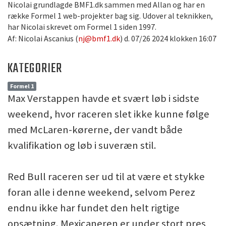
Nicolai grundlagde BMF1.dk sammen med Allan og har en
række Formel 1 web-projekter bag sig. Udover al teknikken,
har Nicolai skrevet om Formel 1 siden 1997.
Af: Nicolai Ascanius (
nj@bmf1.dk
) d. 07/26 2024 klokken 16:07
KATEGORIER
Formel 1
Max Verstappen havde et svært løb i sidste
weekend, hvor raceren slet ikke kunne følge
med McLaren-kørerne, der vandt både
kvalifikation og løb i suveræn stil.
Red Bull raceren ser ud til at være et stykke
foran alle i denne weekend, selvom Perez
endnu ikke har fundet den helt rigtige
opsætning. Mexicaneren er under stort pres