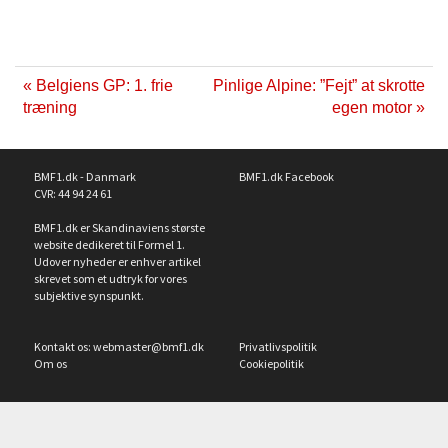
« Belgiens GP: 1. frie
Pinlige Alpine: ”Fejt” at skrotte
træning
egen motor »
BMF1.dk - Danmark
BMF1.dk Facebook
CVR: 44 94 24 61
BMF1.dk er Skandinaviens største
website dedikeret til Formel 1.
Udover nyheder er enhver artikel
skrevet som et udtryk for vores
subjektive synspunkt.
Kontakt os:
webmaster@bmf1.dk
Privatlivspolitik
Om os
Cookiepolitik