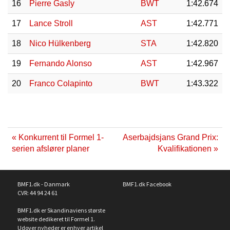
16
Pierre Gasly
BWT
1:42.674
17
Lance Stroll
AST
1:42.771
18
Nico Hülkenberg
STA
1:42.820
19
Fernando Alonso
AST
1:42.967
20
Franco Colapinto
BWT
1:43.322
« Konkurrent til Formel 1-
Aserbajdsjans Grand Prix:
serien afslører planer
Kvalifikationen »
BMF1.dk - Danmark
BMF1.dk Facebook
CVR: 44 94 24 61
BMF1.dk er Skandinaviens største
website dedikeret til Formel 1.
Udover nyheder er enhver artikel