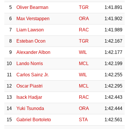
5
Oliver Bearman
TGR
1:41.891
6
Max Verstappen
ORA
1:41.902
7
Liam Lawson
RAC
1:41.989
8
Esteban Ocon
TGR
1:42.167
9
Alexander Albon
WIL
1:42.177
10
Lando Norris
MCL
1:42.199
11
Carlos Sainz Jr.
WIL
1:42.255
12
Oscar Piastri
MCL
1:42.295
13
Isack Hadjar
RAC
1:42.443
14
Yuki Tsunoda
ORA
1:42.444
15
Gabriel Bortoleto
STA
1:42.561