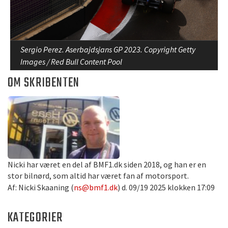
Sergio Perez. Aserbajdsjans GP 2023. Copyright Getty
Images / Red Bull Content Pool
OM SKRIBENTEN
Nicki har været en del af BMF1.dk siden 2018, og han er en
stor bilnørd, som altid har været fan af motorsport.
Af: Nicki Skaaning (
ns@bmf1.dk
) d. 09/19 2025 klokken 17:09
KATEGORIER