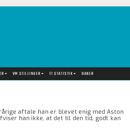
ER
VM STILLINGER
F1 STATISTIK
BANER
rårige aftale han er blevet enig med Aston
viser han ikke, at det til den tid, godt kan