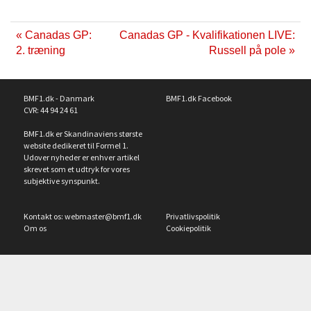
« Canadas GP:
Canadas GP - Kvalifikationen LIVE:
2. træning
Russell på pole »
BMF1.dk - Danmark
BMF1.dk Facebook
CVR: 44 94 24 61
BMF1.dk er Skandinaviens største
website dedikeret til Formel 1.
Udover nyheder er enhver artikel
skrevet som et udtryk for vores
subjektive synspunkt.
Kontakt os:
webmaster@bmf1.dk
Privatlivspolitik
Om os
Cookiepolitik