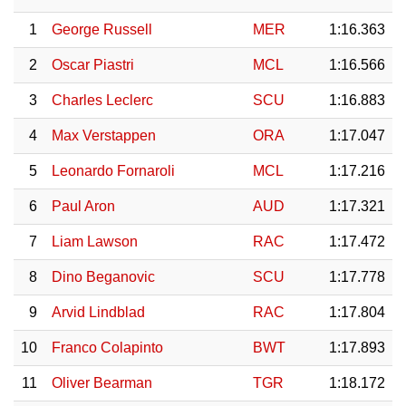
1
George Russell
MER
1:16.363
2
Oscar Piastri
MCL
1:16.566
3
Charles Leclerc
SCU
1:16.883
4
Max Verstappen
ORA
1:17.047
5
Leonardo Fornaroli
MCL
1:17.216
6
Paul Aron
AUD
1:17.321
7
Liam Lawson
RAC
1:17.472
8
Dino Beganovic
SCU
1:17.778
9
Arvid Lindblad
RAC
1:17.804
10
Franco Colapinto
BWT
1:17.893
11
Oliver Bearman
TGR
1:18.172