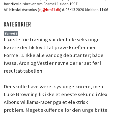
har Nicolai skrevet om Formel 1 siden 1997.
Af: Nicolai Ascanius (
nj@bmf1.dk
) d. 06/13 2026 klokken 11:06
KATEGORIER
Formel 1
I første frie træning var der hele seks unge
kørere der fik lov til at prøve kræfter med
Formel 1. Ikke alle var dog debutanter; både
Iwasa, Aron og Vesti er navne der er set før i
resultat-tabellen.
Der skulle have været syv unge kørere, men
Luke Browning fik ikke et eneste sekund i Alex
Albons Williams-racer pga et elektrisk
problem. Meget skuffende for den unge britte.