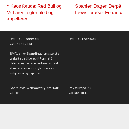
« Kaos forude: Red Bull og
Spanien Dagen Derpå:
McLaren lugter blod og
Lewis forløser Ferrari »
appellerer
BMF1.dk - Danmark
BMF1.dk Facebook
CVR: 44 94 24 61
BMF1.dk er Skandinaviens største
website dedikeret til Formel 1.
Udover nyheder er enhver artikel
skrevet som et udtryk for vores
subjektive synspunkt.
Kontakt os:
webmaster@bmf1.dk
Privatlivspolitik
Om os
Cookiepolitik