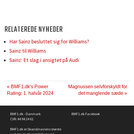
RELATEREDE NYHEDER
Har Sainz besluttet sig for Williams?
Sainz til Williams
Sainz: Et slag i ansigtet på Audi
« BMF1.dk's Power
Magnussen selvforskyldt for
Rating: 1. halvår 2024
det manglende sæde »
BMF1.dk - Danmark
BMF1.dk Facebook
CVR: 44 94 24 61
BMF1.dk er Skandinaviens største