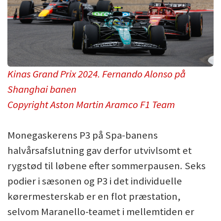
Kinas Grand Prix 2024. Fernando Alonso på
Shanghai banen
Copyright Aston Martin Aramco F1 Team
Monegaskerens P3 på Spa-banens
halvårsafslutning gav derfor utvivlsomt et
rygstød til løbene efter sommerpausen. Seks
podier i sæsonen og P3 i det individuelle
kørermesterskab er en flot præstation,
selvom Maranello-teamet i mellemtiden er