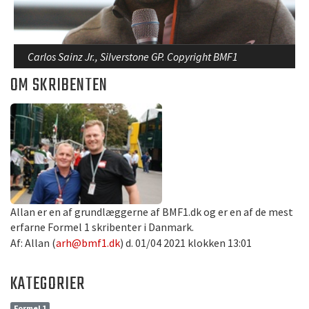
Carlos Sainz Jr., Silverstone GP. Copyright BMF1
OM SKRIBENTEN
Allan er en af grundlæggerne af BMF1.dk og er en af de mest
erfarne Formel 1 skribenter i Danmark.
Af: Allan (
arh@bmf1.dk
) d. 01/04 2021 klokken 13:01
KATEGORIER
Formel 1