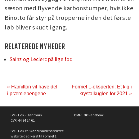
sæson med flyvende karbonstumper, hvis ikke
Binotto får styr på tropperne inden det første
løb bliver skudt i gang.
RELATEREDE NYHEDER
Sainz og Leclerc på lige fod
« Hamilton vil have del
Formel 1-eksperten: Et kig i
i præmiepengene
krystalkuglen for 2021 »
BMF1.dk - Danmark
BMF1.dk Facebook
CVR: 44 94 24 61
BMF1.dk er Skandinaviens største
website dedikeret til Formel 1.