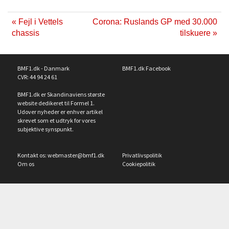
« Fejl i Vettels
Corona: Ruslands GP med 30.000
chassis
tilskuere »
BMF1.dk - Danmark
BMF1.dk Facebook
CVR: 44 94 24 61
BMF1.dk er Skandinaviens største
website dedikeret til Formel 1.
Udover nyheder er enhver artikel
skrevet som et udtryk for vores
subjektive synspunkt.
Kontakt os:
webmaster@bmf1.dk
Privatlivspolitik
Om os
Cookiepolitik