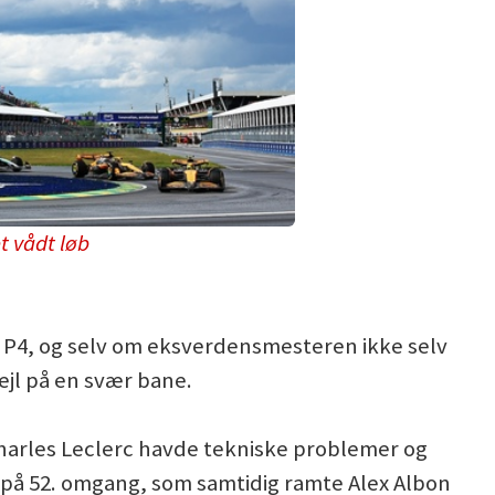
t vådt løb
å P4, og selv om eksverdensmesteren ikke selv
fejl på en svær bane.
harles Leclerc havde tekniske problemer og
n på 52. omgang, som samtidig ramte Alex Albon