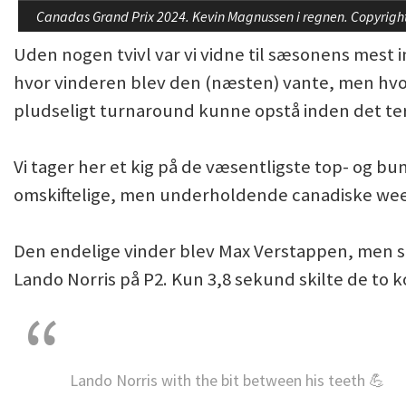
Canadas Grand Prix 2024. Kevin Magnussen i regnen. Copyrigh
Uden nogen tvivl var vi vidne til sæsonens mest
hvor vinderen blev den (næsten) vante, men hvo
pludseligt turnaround kunne opstå inden det te
Vi tager her et kig på de væsentligste top- og b
omskiftelige, men underholdende canadiske week
Den endelige vinder blev Max Verstappen, men se
Lando Norris på P2. Kun 3,8 sekund skilte de to 
Lando Norris with the bit between his teeth 💪