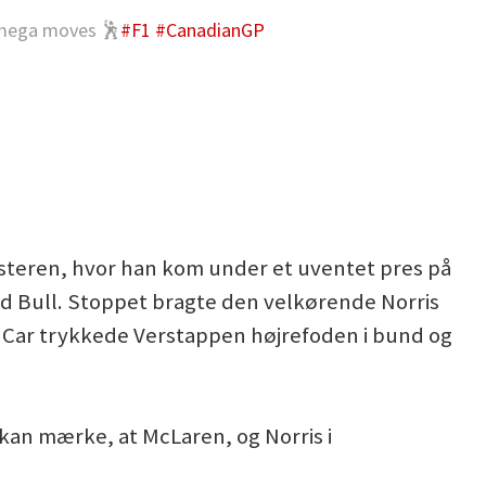
 mega moves 🕺
#F1
#CanadianGP
mesteren, hvor han kom under et uventet pres på
ed Bull. Stoppet bragte den velkørende Norris
 Car trykkede Verstappen højrefoden i bund og
kan mærke, at McLaren, og Norris i