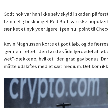
Godt nok var han ikke selv skyld i skaden på før
temmelig beskadiget Red Bull, var ikke populært
sænket et nyk yderligere. Igen nul point til Chec
Kevin Magnussen kørte et godt løb, og de færre
igennem feltet i den første våde fjerdedel af løb
wet”-dækkene, hvilket i den grad gav bonus. Da
måtte udskiftes med et sæt medium. Det kom ikke 