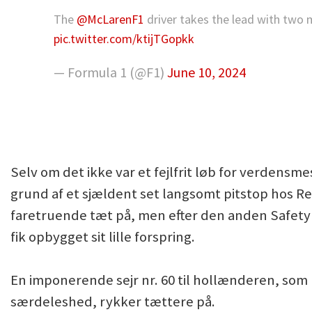
The
@McLarenF1
driver takes the lead with two
pic.twitter.com/ktijTGopkk
— Formula 1 (@F1)
June 10, 2024
Selv om det ikke var et fejlfrit løb for verdens
grund af et sjældent set langsomt pitstop hos R
faretruende tæt på, men efter den anden Safety
fik opbygget sit lille forspring.
En imponerende sejr nr. 60 til hollænderen, som 
særdeleshed, rykker tættere på.