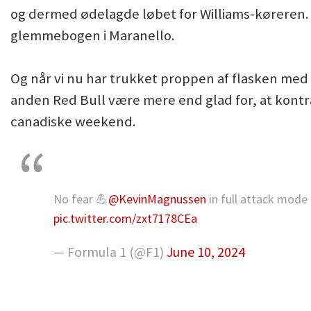
og dermed ødelagde løbet for Williams-køreren. En
glemmebogen i Maranello.
Og når vi nu har trukket proppen af flasken med 
anden Red Bull være mere end glad for, at kont
canadiske weekend.
No fear 💪
@KevinMagnussen
in full attack mode
pic.twitter.com/zxt7178CEa
— Formula 1 (@F1)
June 10, 2024