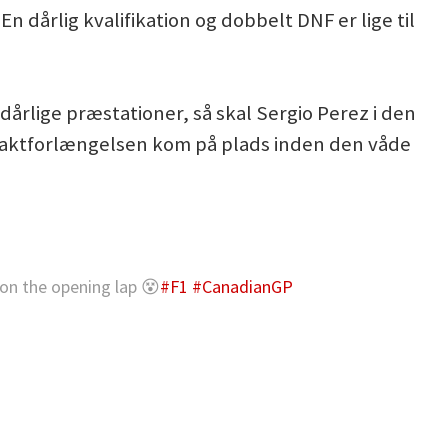
 dårlig kvalifikation og dobbelt DNF er lige til
dårlige præstationer, så skal Sergio Perez i den
raktforlængelsen kom på plads inden den våde
 on the opening lap 😵
#F1
#CanadianGP