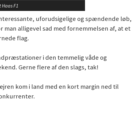
t Haas F1
 interessante, uforudsigelige og spændende løb,
r man alligevel sad med fornemmelsen af, at et
rnede flag.
undpræstationer i den temmelig våde og
end. Gerne flere af den slags, tak!
jren kom i land med en kort margin ned til
konkurrenter.