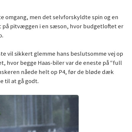
ste omgang, men det selvforskyldte spin og en
 på pitvæggen i en sæson, hvor budgetloftet er
o.
ste vil sikkert glemme hans beslutsomme vej op
et, hvor begge Haas-biler var de eneste på “full
nskeren nåede helt op P4, før de bløde dæk
til at gå godt.