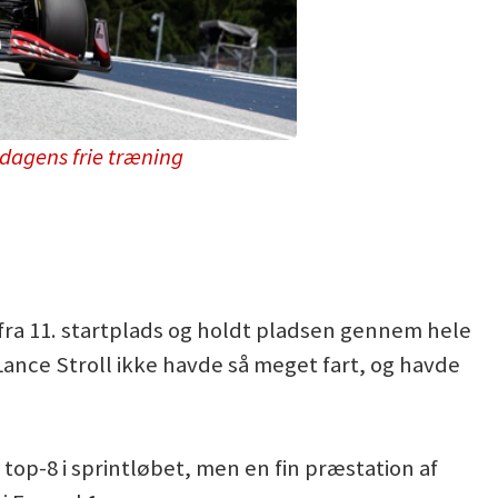
edagens frie træning
fra 11. startplads og holdt pladsen gennem hele
 Lance Stroll ikke havde så meget fart, og havde
 top-8 i sprintløbet, men en fin præstation af