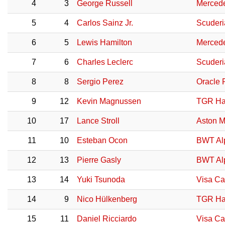
4
3
George Russell
Merced
5
4
Carlos Sainz Jr.
Scuderi
6
5
Lewis Hamilton
Merced
7
6
Charles Leclerc
Scuderi
8
8
Sergio Perez
Oracle 
9
12
Kevin Magnussen
TGR Ha
10
17
Lance Stroll
Aston M
11
10
Esteban Ocon
BWT Al
12
13
Pierre Gasly
BWT Al
13
14
Yuki Tsunoda
Visa C
14
9
Nico Hülkenberg
TGR Ha
15
11
Daniel Ricciardo
Visa C