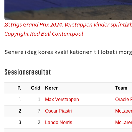
Østrigs Grand Prix 2024. Verstappen vinder sprintløb
Copyright Red Bull Contentpool
Senere i dag køres kvalifikationen til løbet i mor
Sessionsresultat
P.
Grid
Kører
Team
1
1
Max Verstappen
Oracle 
2
7
Oscar Piastri
McLare
3
2
Lando Norris
McLare