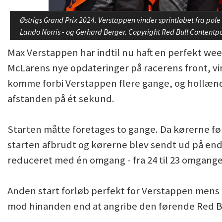
Østrigs Grand Prix 2024. Verstappen vinder sprintløbet fra pole
Lando Norris - og Gerhard Berger. Copyright Red Bull Contentp
Max Verstappen har indtil nu haft en perfekt we
McLarens nye opdateringer på racerens front, vir
komme forbi Verstappen flere gange, og hollænde
afstanden på ét sekund.
Starten måtte foretages to gange. Da kørerne fø
starten afbrudt og kørerne blev sendt ud på e
reduceret med én omgang - fra 24 til 23 omgange
Anden start forløb perfekt for Verstappen men
mod hinanden end at angribe den førende Red B