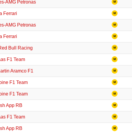
es-AMG Petronas
M
a Ferrari
M
es-AMG Petronas
M
a Ferrari
M
Red Bull Racing
M
as F1 Team
M
artin Aramco F1
M
pine F1 Team
M
pine F1 Team
M
ash App RB
M
as F1 Team
M
ash App RB
M