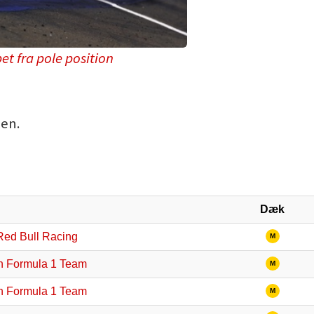
et fra pole position
gen.
Dæk
Red Bull Racing
M
n Formula 1 Team
M
n Formula 1 Team
M