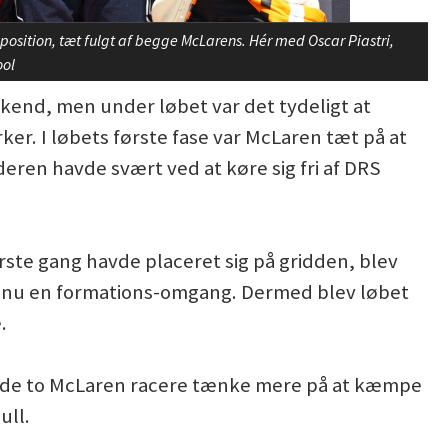
 position, tæt fulgt af begge McLarens. Hér med Oscar Piastri,
ool
ekend, men under løbet var det tydeligt at
ker. I løbets første fase var McLaren tæt på at
ren havde svært ved at køre sig fri af DRS
rste gang havde placeret sig på gridden, blev
ndnu en formations-omgang. Dermed blev løbet
.
s de to McLaren racere tænke mere på at kæmpe
ull.