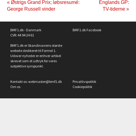
« Østrigs Grand Prix; løbsresumé:
Englands GP:
George Russell vinder
TV-tiderne »
BMF1.dk - Danmark
BMF1.dk Facebook
CVR: 44 94 24 61
BMF1.dk er Skandinaviens største
website dedikeret til Formel 1.
Udover nyheder er enhver artikel
skrevet som et udtryk for vores
subjektive synspunkt.
Kontakt os:
webmaster@bmf1.dk
Privatlivspolitik
Om os
Cookiepolitik