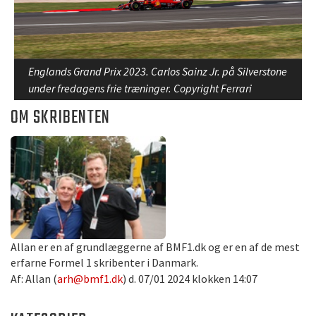
Englands Grand Prix 2023. Carlos Sainz Jr. på Silverstone
under fredagens frie træninger. Copyright Ferrari
OM SKRIBENTEN
Allan er en af grundlæggerne af BMF1.dk og er en af de mest
erfarne Formel 1 skribenter i Danmark.
Af: Allan (
arh@bmf1.dk
) d. 07/01 2024 klokken 14:07