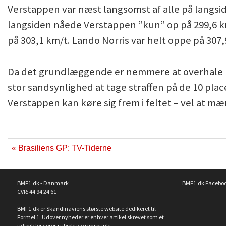
Verstappen var næst langsomst af alle på langsi
langsiden nåede Verstappen ”kun” op på 299,6 k
på 303,1 km/t. Lando Norris var helt oppe på 307,
Da det grundlæggende er nemmere at overhale på
stor sandsynlighed at tage straffen på de 10 place
Verstappen kan køre sig frem i feltet – vel at mæ
« Brasiliens GP: TV-Tiderne
BMF1.dk - Danmark
BMF1.dk Facebo
CVR: 44 94 24 61
BMF1.dk er Skandinaviens største website dedikeret til
Formel 1. Udover nyheder er enhver artikel skrevet som et
udtryk for vores subjektive synspunkt.