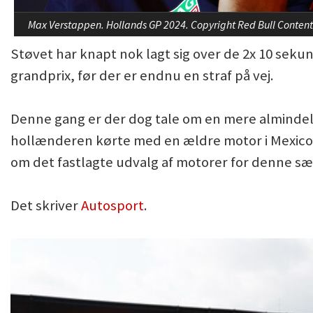
Max Verstappen. Hollands GP 2024. Copyright Red Bull Content
Støvet har knapt nok lagt sig over de 2x 10 seku
grandprix, før der er endnu en straf på vej.
Denne gang er der dog tale om en mere almindelig
hollænderen kørte med en ældre motor i Mexico, so
om det fastlagte udvalg af motorer for denne sæ
Det skriver
Autosport
.