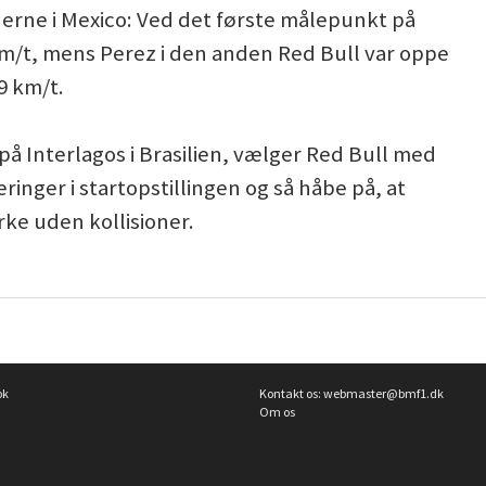
derne i Mexico: Ved det første målepunkt på
m/t, mens Perez i den anden Red Bull var oppe
9 km/t.
 Interlagos i Brasilien, vælger Red Bull med
ringer i startopstillingen og så håbe på, at
rke uden kollisioner.
ok
Kontakt os:
webmaster@bmf1.dk
Om os