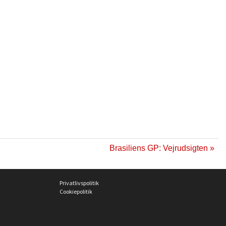
Brasiliens GP: Vejrudsigten »
Privatlivspolitik
Cookiepolitik