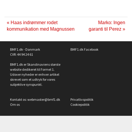
« Haas indrømmer rodet
Marko: Ingen
kommunikation med Magnussen
garanti til Perez »
BMF1.dk - Danmark
BMF1.dk Facebook
CVR: 44 94 24 61
BMF1.dk er Skandinaviens største
website dedikeret til Formel 1.
Udover nyheder er enhver artikel
skrevet som et udtryk for vores
subjektive synspunkt.
Kontakt os:
webmaster@bmf1.dk
Privatlivspolitik
Om os
Cookiepolitik