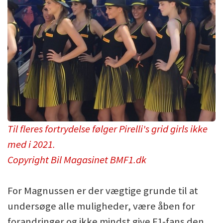
Til fleres fortrydelse følger Pirelli's grid girls ikke
med i 2021.
Copyright Bil Magasinet BMF1.dk
For Magnussen er der vægtige grunde til at
undersøge alle muligheder, være åben for
forandringer og ikke mindst give F1-fans den