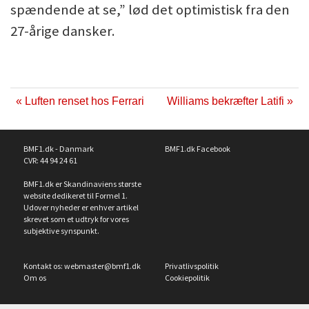
spændende at se,” lød det optimistisk fra den
27-årige dansker.
« Luften renset hos Ferrari
Williams bekræfter Latifi »
BMF1.dk - Danmark
BMF1.dk Facebook
CVR: 44 94 24 61
BMF1.dk er Skandinaviens største
website dedikeret til Formel 1.
Udover nyheder er enhver artikel
skrevet som et udtryk for vores
subjektive synspunkt.
Kontakt os:
webmaster@bmf1.dk
Privatlivspolitik
Om os
Cookiepolitik