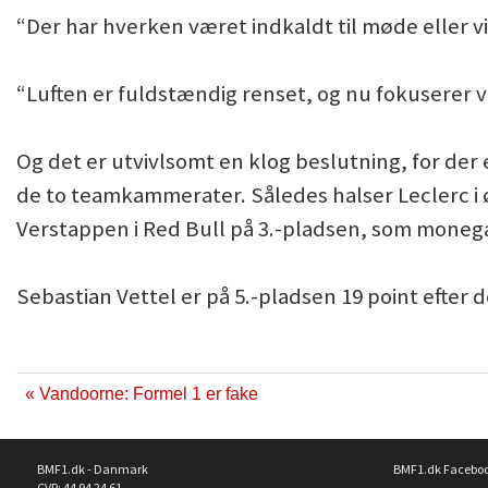
“Der har hverken været indkaldt til møde eller 
“Luften er fuldstændig renset, og nu fokuserer 
Og det er utvivlsomt en klog beslutning, for der 
de to teamkammerater. Således halser Leclerc i 
Verstappen i Red Bull på 3.-pladsen, som monegas
Sebastian Vettel er på 5.-pladsen 19 point efter
« Vandoorne: Formel 1 er fake
BMF1.dk - Danmark
BMF1.dk Facebo
CVR: 44 94 24 61