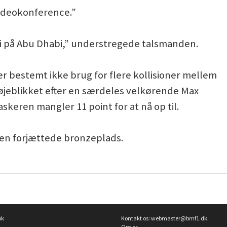
videokonference.”
vi på Abu Dhabi,” understregede talsmanden.
er bestemt ikke brug for flere kollisioner mellem
øjeblikket efter en særdeles velkørende Max
keren mangler 11 point for at nå op til.
 den forjættede bronzeplads.
ok
Kontakt os:
webmaster@bmf1.dk
Om os