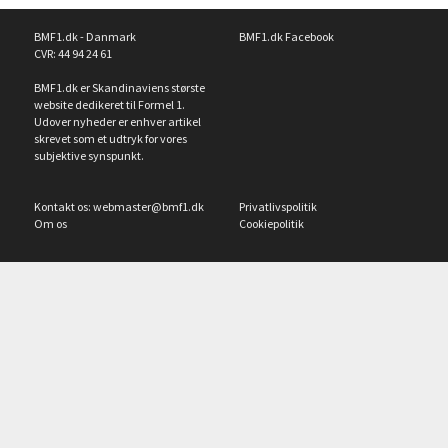
BMF1.dk - Danmark
BMF1.dk Facebook
CVR: 44 94 24 61
BMF1.dk er Skandinaviens største
website dedikeret til Formel 1.
Udover nyheder er enhver artikel
skrevet som et udtryk for vores
subjektive synspunkt.
Kontakt os:
webmaster@bmf1.dk
Privatlivspolitik
Om os
Cookiepolitik