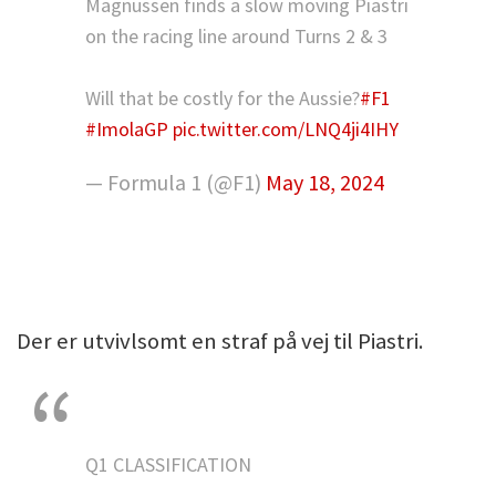
Magnussen finds a slow moving Piastri
on the racing line around Turns 2 & 3
Will that be costly for the Aussie?
#F1
#ImolaGP
pic.twitter.com/LNQ4ji4IHY
— Formula 1 (@F1)
May 18, 2024
Der er utvivlsomt en straf på vej til Piastri.
Q1 CLASSIFICATION