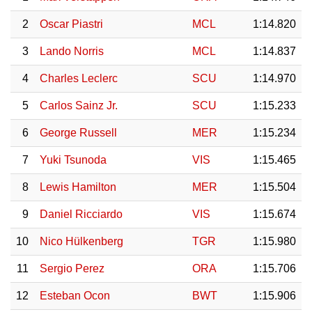
2
Oscar Piastri
MCL
1:14.820
3
Lando Norris
MCL
1:14.837
4
Charles Leclerc
SCU
1:14.970
5
Carlos Sainz Jr.
SCU
1:15.233
6
George Russell
MER
1:15.234
7
Yuki Tsunoda
VIS
1:15.465
8
Lewis Hamilton
MER
1:15.504
9
Daniel Ricciardo
VIS
1:15.674
10
Nico Hülkenberg
TGR
1:15.980
11
Sergio Perez
ORA
1:15.706
12
Esteban Ocon
BWT
1:15.906