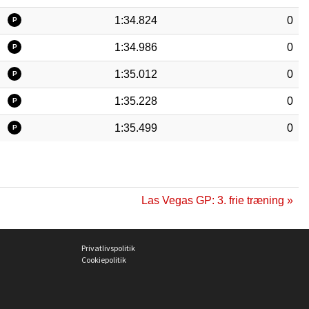
1:34.824
0
P
1:34.986
0
P
1:35.012
0
P
1:35.228
0
P
1:35.499
0
P
Las Vegas GP: 3. frie træning »
Privatlivspolitik
Cookiepolitik