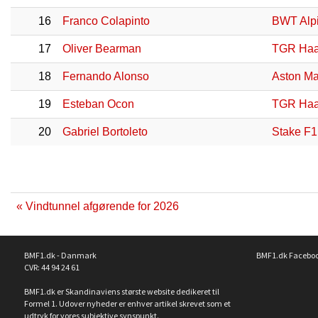
16
Franco Colapinto
BWT Alp
17
Oliver Bearman
TGR Haa
18
Fernando Alonso
Aston Ma
19
Esteban Ocon
TGR Haa
20
Gabriel Bortoleto
Stake F1
« Vindtunnel afgørende for 2026
BMF1.dk - Danmark
BMF1.dk Facebo
CVR: 44 94 24 61
BMF1.dk er Skandinaviens største website dedikeret til
Formel 1. Udover nyheder er enhver artikel skrevet som et
udtryk for vores subjektive synspunkt.