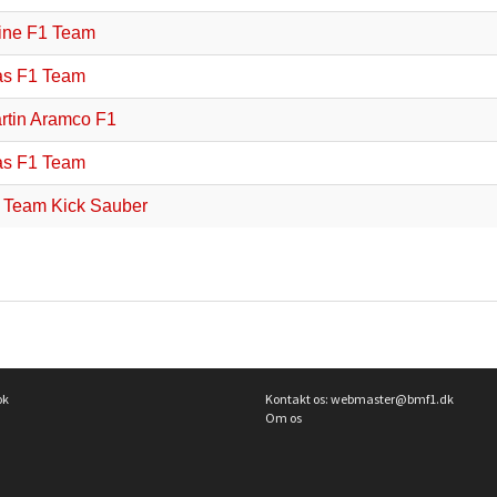
ine F1 Team
s F1 Team
rtin Aramco F1
s F1 Team
 Team Kick Sauber
ok
Kontakt os:
webmaster@bmf1.dk
Om os