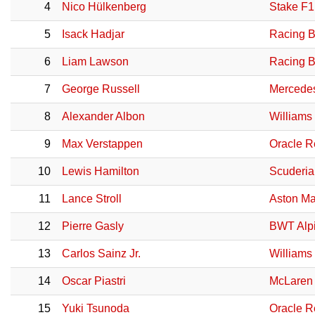
4
Nico Hülkenberg
Stake F1
5
Isack Hadjar
Racing B
6
Liam Lawson
Racing B
7
George Russell
Mercede
8
Alexander Albon
Williams
9
Max Verstappen
Oracle R
10
Lewis Hamilton
Scuderia 
11
Lance Stroll
Aston Ma
12
Pierre Gasly
BWT Alp
13
Carlos Sainz Jr.
Williams
14
Oscar Piastri
McLaren
15
Yuki Tsunoda
Oracle R