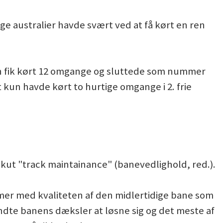
nge australier havde svært ved at få kørt en ren
kun fik kørt 12 omgange og sluttede som nummer
t kun havde kørt to hurtige omgange i 2. frie
akut "track maintainance" (banevedlighold, red.).
emer med kvaliteten af den midlertidige bane som
gyndte banens dæksler at løsne sig og det meste af