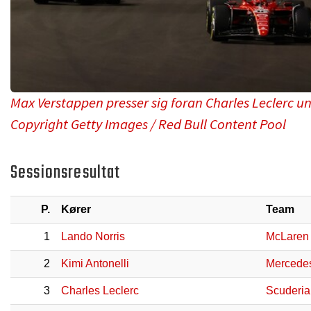
Max Verstappen presser sig foran Charles Leclerc und
Copyright Getty Images / Red Bull Content Pool
Sessionsresultat
P.
Kører
Team
1
Lando Norris
McLaren
2
Kimi Antonelli
Mercede
3
Charles Leclerc
Scuderia 