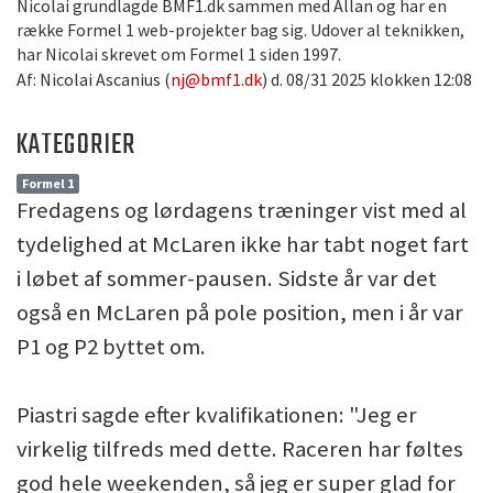
Nicolai grundlagde BMF1.dk sammen med Allan og har en
række Formel 1 web-projekter bag sig. Udover al teknikken,
har Nicolai skrevet om Formel 1 siden 1997.
Af: Nicolai Ascanius (
nj@bmf1.dk
) d. 08/31 2025 klokken 12:08
KATEGORIER
Formel 1
Fredagens og lørdagens træninger vist med al
tydelighed at McLaren ikke har tabt noget fart
i løbet af sommer-pausen. Sidste år var det
også en McLaren på pole position, men i år var
P1 og P2 byttet om.
Piastri sagde efter kvalifikationen: "Jeg er
virkelig tilfreds med dette. Raceren har føltes
god hele weekenden, så jeg er super glad for