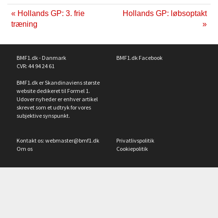
« Hollands GP: 3. frie
Hollands GP: løbsoptakt
træning
»
BMF1.dk - Danmark
BMF1.dk Facebook
CVR: 44 94 24 61
BMF1.dk er Skandinaviens største
website dedikeret til Formel 1.
Udover nyheder er enhver artikel
skrevet som et udtryk for vores
subjektive synspunkt.
Kontakt os:
webmaster@bmf1.dk
Privatlivspolitik
Om os
Cookiepolitik