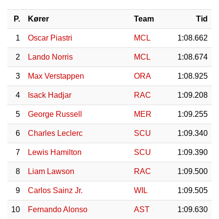
P.
Kører
Team
Tid
1
Oscar Piastri
MCL
1:08.662
2
Lando Norris
MCL
1:08.674
3
Max Verstappen
ORA
1:08.925
4
Isack Hadjar
RAC
1:09.208
5
George Russell
MER
1:09.255
6
Charles Leclerc
SCU
1:09.340
7
Lewis Hamilton
SCU
1:09.390
8
Liam Lawson
RAC
1:09.500
9
Carlos Sainz Jr.
WIL
1:09.505
10
Fernando Alonso
AST
1:09.630