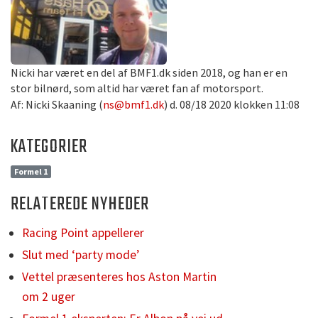
Nicki har været en del af BMF1.dk siden 2018, og han er en
stor bilnørd, som altid har været fan af motorsport.
Af: Nicki Skaaning (
ns@bmf1.dk
) d. 08/18 2020 klokken 11:08
KATEGORIER
Formel 1
RELATEREDE NYHEDER
Racing Point appellerer
Slut med ‘party mode’
Vettel præsenteres hos Aston Martin
om 2 uger