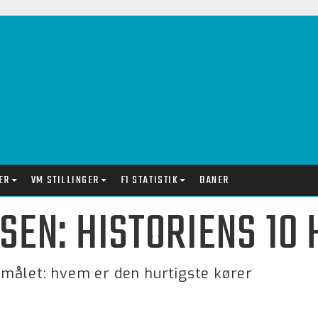
ER
VM STILLINGER
F1 STATISTIK
BANER
YSEN: HISTORIENS 10
målet: hvem er den hurtigste kører