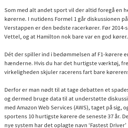
Som med alt andet sport vil der altid foregå en 
kørerne. I nutidens Formel 1 går diskussionen på
Verstappen er den bedste racerkører. Før 2014-
Vettel, og at Hamilton nok bare var en god kører.
Dét der spiller ind i bedømmelsen af F1-kørere e
hænderne. Hvis du har det hurtigste værktøj, fr
virkeligheden skjuler racerens fart bare kørerens
Derfor er man nødt til at tage debatten et spades
og dermed bruge data til at understøtte diskuss
med Amazon Web Services (AWS), taget på sig, og
sportens 10 hurtigste kørere de seneste 37 år. D
nye system har det oplagte navn ‘Fastest Driver’