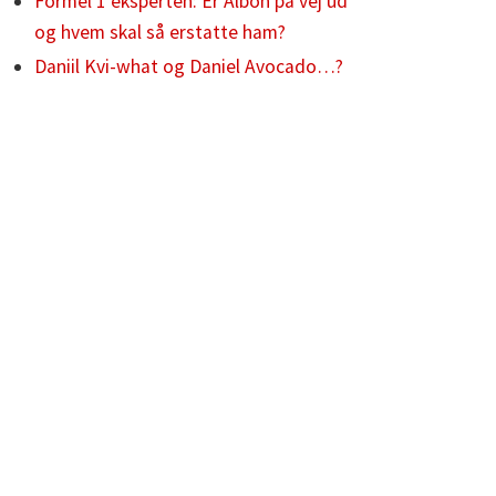
Formel 1 eksperten: Er Albon på vej ud
og hvem skal så erstatte ham?
Daniil Kvi-what og Daniel Avocado…?