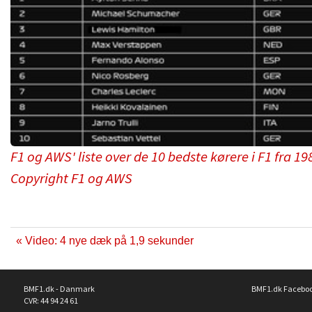
F1 og AWS' liste over de 10 bedste kørere i F1 fra 19
Copyright F1 og AWS
« Video: 4 nye dæk på 1,9 sekunder
BMF1.dk - Danmark
BMF1.dk Facebo
CVR: 44 94 24 61