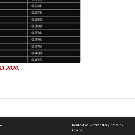
83-2020.
ok
Kontakt os:
webmaster@bmf1.dk
Om os