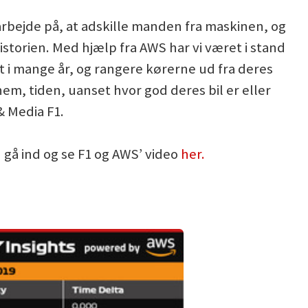
rbejde på, at adskille manden fra maskinen, og
storien. Med hjælp fra AWS har vi været i stand
t i mange år, og rangere kørerne ud fra deres
em, tiden, uanset hvor god deres bil er eller
& Media F1.
 gå ind og se F1 og AWS’ video
her.