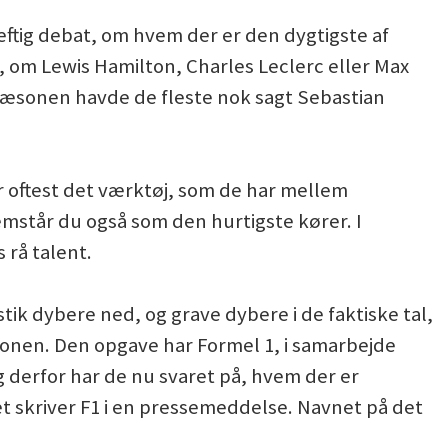
heftig debat, om hvem der er den dygtigste af
, om Lewis Hamilton, Charles Leclerc eller Max
sæsonen havde de fleste nok sagt Sebastian
r oftest det værktøj, som de har mellem
emstår du også som den hurtigste kører. I
 rå talent.
tik dybere ned, og grave dybere i de faktiske tal,
ionen. Den opgave har Formel 1, i samarbejde
 derfor har de nu svaret på, hvem der er
et skriver F1 i en pressemeddelse. Navnet på det