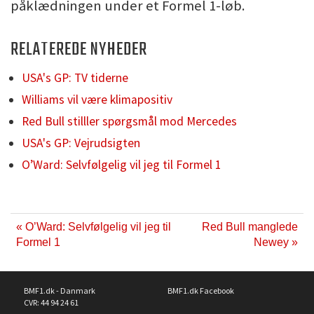
påklædningen under et Formel 1-løb.
RELATEREDE NYHEDER
USA's GP: TV tiderne
Williams vil være klimapositiv
Red Bull stilller spørgsmål mod Mercedes
USA's GP: Vejrudsigten
O’Ward: Selvfølgelig vil jeg til Formel 1
« O’Ward: Selvfølgelig vil jeg til
Red Bull manglede
Formel 1
Newey »
BMF1.dk - Danmark
BMF1.dk Facebook
CVR: 44 94 24 61