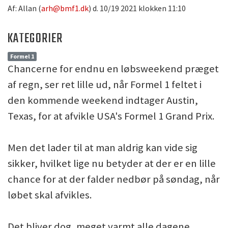
Af: Allan (
arh@bmf1.dk
) d. 10/19 2021 klokken 11:10
KATEGORIER
Formel 1
Chancerne for endnu en løbsweekend præget
af regn, ser ret lille ud, når Formel 1 feltet i
den kommende weekend indtager Austin,
Texas, for at afvikle USA's Formel 1 Grand Prix.
Men det lader til at man aldrig kan vide sig
sikker, hvilket lige nu betyder at der er en lille
chance for at der falder nedbør på søndag, når
løbet skal afvikles.
Det bliver dog, meget varmt alle dagene.