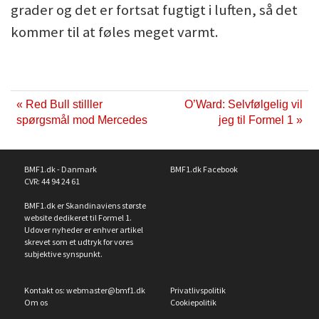
grader og det er fortsat fugtigt i luften, så det
kommer til at føles meget varmt.
« Red Bull stilller
O’Ward: Selvfølgelig vil
spørgsmål mod Mercedes
jeg til Formel 1 »
BMF1.dk - Danmark
BMF1.dk Facebook
CVR: 44 94 24 61
BMF1.dk er Skandinaviens største
website dedikeret til Formel 1.
Udover nyheder er enhver artikel
skrevet som et udtryk for vores
subjektive synspunkt.
Kontakt os:
webmaster@bmf1.dk
Privatlivspolitik
Om os
Cookiepolitik