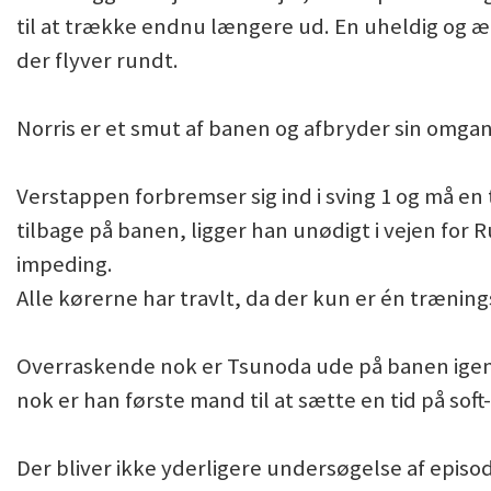
til at trække endnu længere ud. En uheldig og ær
der flyver rundt.
Norris er et smut af banen og afbryder sin omga
Verstappen forbremser sig ind i sving 1 og må e
tilbage på banen, ligger han unødigt i vejen for 
impeding.
Alle kørerne har travlt, da der kun er én træning
Overraskende nok er Tsunoda ude på banen igen 3
nok er han første mand til at sætte en tid på sof
Der bliver ikke yderligere undersøgelse af episo