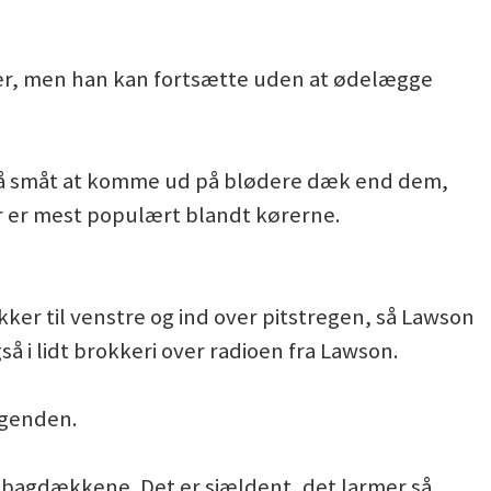
ingrer, men han kan fortsætte uden at ødelægge
 så småt at komme ud på blødere dæk end dem,
 er mest populært blandt kørerne.
ker til venstre og ind over pitstregen, så Lawson
å i lidt brokkeri over radioen fra Lawson.
agenden.
ra bagdækkene. Det er sjældent, det larmer så