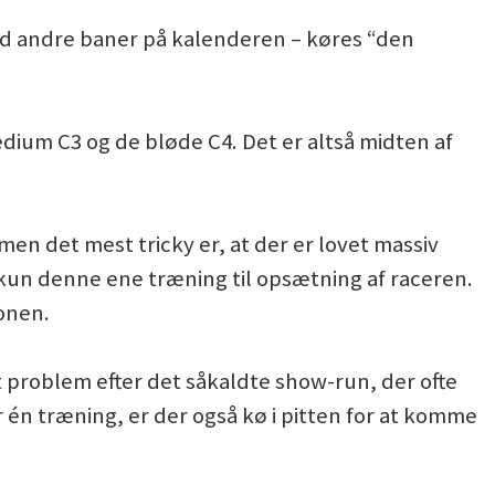
ld andre baner på kalenderen – køres “den
um C3 og de bløde C4. Det er altså midten af
 men det mest tricky er, at der er lovet massiv
 kun denne ene træning til opsætning af raceren.
ionen.
t problem efter det såkaldte show-run, der ofte
én træning, er der også kø i pitten for at komme