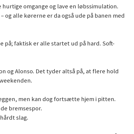
re hurtige omgange og lave en løbssimulation.
m – og alle kørerne er da også ude på banen med
å; faktisk er alle startet ud på hard. Soft-
ton og Alonso. Det tyder altså på, at flere hold
f weekenden.
væggen, men kan dog fortsætte hjem i pitten.
d de bremsespor.
hårdt slag.