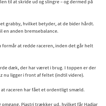
len til at skride ud og slingre – og dermed på
t grabby, hvilket betyder, at de bider hårdt.
til en anden bremsebalance.
formår at redde raceren, inden det går helt
årde dæk, der har været i brug. I toppen er der
u ligger i front af feltet (indtil videre).
 at raceren har fået et ordentligt smæld.
tig omgang. Piastri trækker ud, hvilket får Hadjar