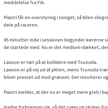
meddelelse fra FIA.
Piastri får en overstyring i svinget, så bilen sl
dele på raceren.
45 minutter inde i sessionen begynder kørerne
de startede med. Nu er det medium-dækket, der
Lawson er tæt på at kollidere med Tsunoda.
Lawson er på vej ud af pitten, mens Tsunoda træk
bliver presset ud mod græsset. Det resulterer ogs
Piastri melder, at der nu er meget mere greb i b
Hadjar forbremser sig, så det ryger og skriger f