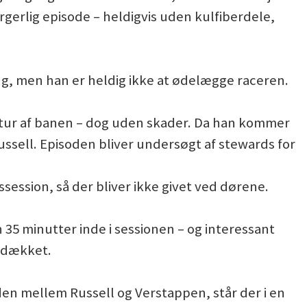
gerlig episode – heldigvis uden kulfiberdele,
ng, men han er heldig ikke at ødelægge raceren.
n tur af banen – dog uden skader. Da han kommer
Russell. Episoden bliver undersøgt af stewards for
ssession, så der bliver ikke givet ved dørene.
5 minutter inde i sessionen – og interessant
t-dækket.
den mellem Russell og Verstappen, står der i en