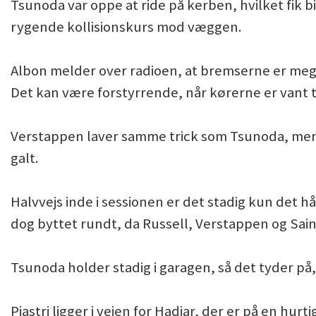
Tsunoda var oppe at ride på kerben, hvilket fik bi
rygende kollisionskurs mod væggen.
Albon melder over radioen, at bremserne er mege
Det kan være forstyrrende, når kørerne er vant 
Verstappen laver samme trick som Tsunoda, men 
galt.
Halvvejs inde i sessionen er det stadig kun det h
dog byttet rundt, da Russell, Verstappen og Sainz n
Tsunoda holder stadig i garagen, så det tyder på,
Piastri ligger i vejen for Hadjar, der er på en hur