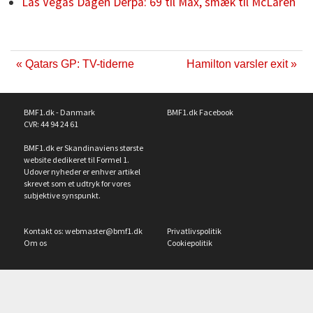
Las Vegas Dagen Derpå: 69 til Max, smæk til McLaren
« Qatars GP: TV-tiderne
Hamilton varsler exit »
BMF1.dk - Danmark
BMF1.dk Facebook
CVR: 44 94 24 61
BMF1.dk er Skandinaviens største
website dedikeret til Formel 1.
Udover nyheder er enhver artikel
skrevet som et udtryk for vores
subjektive synspunkt.
Kontakt os:
webmaster@bmf1.dk
Privatlivspolitik
Om os
Cookiepolitik