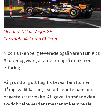
McLaren til Las Vegas GP.
Copyright McLaren F1 Team
Nico Hülkenberg leverede også varen i sin Kick
Sauber og viste, at alder er også er lig med
erfaring.
På grund af gult flag fik Lewis Hamilton en
dårlig kvalifikation, hvilket sendte ham ned i
bageste startrække. Alligevel formåede den
syvdobbelte verdensmester at kæmpe sig