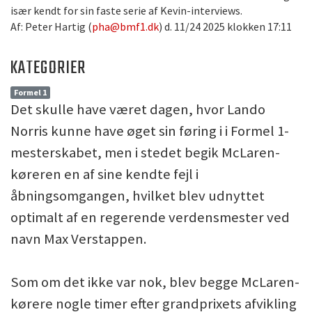
især kendt for sin faste serie af Kevin-interviews.
Af: Peter Hartig (
pha@bmf1.dk
) d. 11/24 2025 klokken 17:11
KATEGORIER
Formel 1
Det skulle have været dagen, hvor Lando
Norris kunne have øget sin føring i i Formel 1-
mesterskabet, men i stedet begik McLaren-
køreren en af sine kendte fejl i
åbningsomgangen, hvilket blev udnyttet
optimalt af en regerende verdensmester ved
navn Max Verstappen.
Som om det ikke var nok, blev begge McLaren-
kørere nogle timer efter grandprixets afvikling