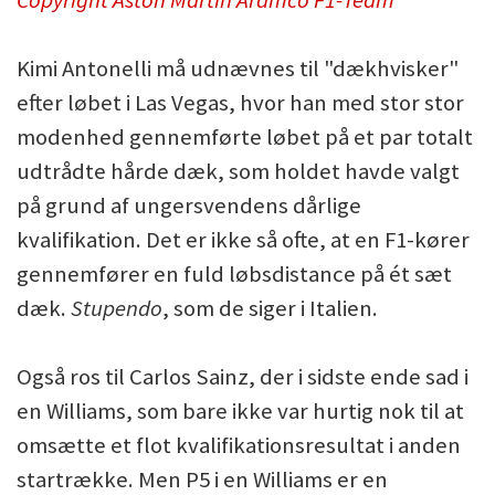
Copyright Aston Martin Aramco F1-Team
Kimi Antonelli må udnævnes til "dækhvisker"
efter løbet i Las Vegas, hvor han med stor stor
modenhed gennemførte løbet på et par totalt
udtrådte hårde dæk, som holdet havde valgt
på grund af ungersvendens dårlige
kvalifikation. Det er ikke så ofte, at en F1-kører
gennemfører en fuld løbsdistance på ét sæt
dæk.
Stupendo
, som de siger i Italien.
Også ros til Carlos Sainz, der i sidste ende sad i
en Williams, som bare ikke var hurtig nok til at
omsætte et flot kvalifikationsresultat i anden
startrække. Men P5 i en Williams er en