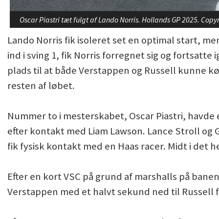
Oscar Piastri tæt fulgt af Lando Norris. Hollands GP 2025. Cop
Lando Norris fik isoleret set en optimal start, me
ind i sving 1, fik Norris forregnet sig og fortsatt
plads til at både Verstappen og Russell kunne kør
resten af løbet.
Nummer to i mesterskabet, Oscar Piastri, havde 
efter kontakt med Liam Lawson. Lance Stroll og 
fik fysisk kontakt med en Haas racer. Midt i det
Efter en kort VSC på grund af marshalls på banen t
Verstappen med et halvt sekund ned til Russell for