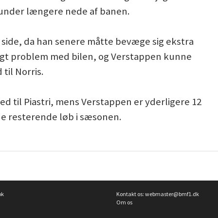
kunder længere nede af banen.
´ side, da han senere måtte bevæge sig ekstra
igt problem med bilen, og Verstappen kunne
il Norris.
d til Piastri, mens Verstappen er yderligere 12
 de resterende løb i sæsonen.
ok
Kontakt os:
webmaster@bmf1.dk
Om os