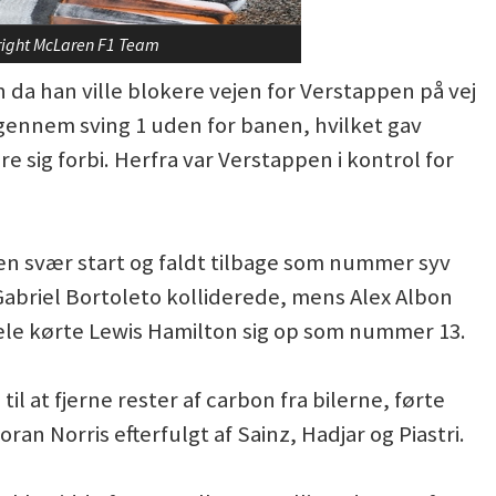
yright McLaren F1 Team
n da han ville blokere vejen for Verstappen på vej
e igennem sving 1 uden for banen, hvilket gav
e sig forbi. Herfra var Verstappen i kontrol for
en svær start og faldt tilbage som nummer syv
Gabriel Bortoleto kolliderede, mens Alex Albon
 hele kørte Lewis Hamilton sig op som nummer 13.
il at fjerne rester af carbon fra bilerne, førte
an Norris efterfulgt af Sainz, Hadjar og Piastri.