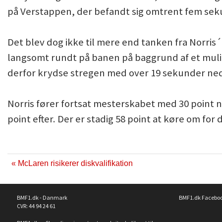
på Verstappen, der befandt sig omtrent fem se
Det blev dog ikke til mere end tanken fra Norris
langsomt rundt på banen på baggrund af et mul
derfor krydse stregen med over 19 sekunder ned t
Norris fører fortsat mesterskabet med 30 point ne
point efter. Der er stadig 58 point at køre om for
« McLaren risikerer diskvalifikation
BMF1.dk - Danmark
BMF1.dk Facebo
CVR: 44 94 24 61