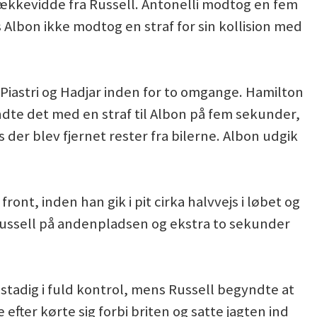
ækkevidde fra Russell. Antonelli modtog en fem
 Albon ikke modtog en straf for sin kollision med
 Piastri og Hadjar inden for to omgange. Hamilton
ndte det med en straf til Albon på fem sekunder,
der blev fjernet rester fra bilerne. Albon udgik
ont, inden han gik i pit cirka halvvejs i løbet og
Russell på andenpladsen og ekstra to sekunder
stadig i fuld kontrol, mens Russell begyndte at
efter kørte sig forbi briten og satte jagten ind