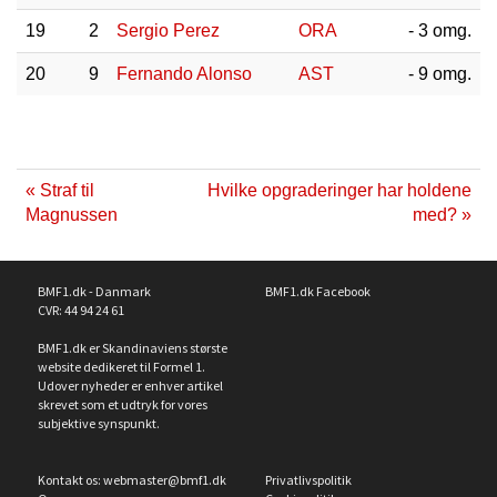
19
2
Sergio Perez
ORA
- 3 omg.
20
9
Fernando Alonso
AST
- 9 omg.
« Straf til
Hvilke opgraderinger har holdene
Magnussen
med? »
BMF1.dk - Danmark
BMF1.dk Facebook
CVR: 44 94 24 61
BMF1.dk er Skandinaviens største
website dedikeret til Formel 1.
Udover nyheder er enhver artikel
skrevet som et udtryk for vores
subjektive synspunkt.
Kontakt os:
webmaster@bmf1.dk
Privatlivspolitik