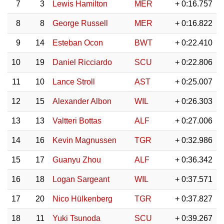
7
3
Lewis Hamilton
MER
+ 0:16.757
8
8
George Russell
MER
+ 0:16.822
9
14
Esteban Ocon
BWT
+ 0:22.410
10
19
Daniel Ricciardo
SCU
+ 0:22.806
11
10
Lance Stroll
AST
+ 0:25.007
12
15
Alexander Albon
WIL
+ 0:26.303
13
13
Valtteri Bottas
ALF
+ 0:27.006
14
16
Kevin Magnussen
TGR
+ 0:32.986
15
17
Guanyu Zhou
ALF
+ 0:36.342
16
18
Logan Sargeant
WIL
+ 0:37.571
17
20
Nico Hülkenberg
TGR
+ 0:37.827
18
11
Yuki Tsunoda
SCU
+ 0:39.267