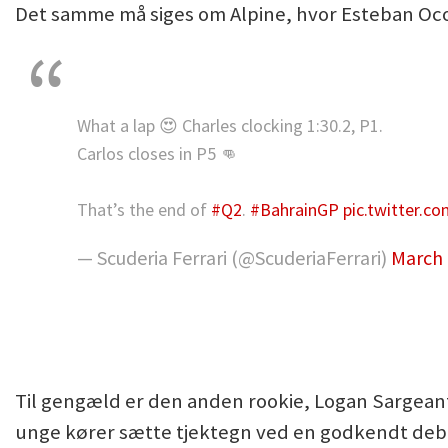
Det samme må siges om Alpine, hvor Esteban Ocon
What a lap 😍 Charles clocking 1:30.2, P1.
Carlos closes in P5 👊
That’s the end of
#Q2
.
#BahrainGP
pic.twitter.
— Scuderia Ferrari (@ScuderiaFerrari)
March 
Til gengæld er den anden rookie, Logan Sargeant
unge kører sætte tjektegn ved en godkendt deb