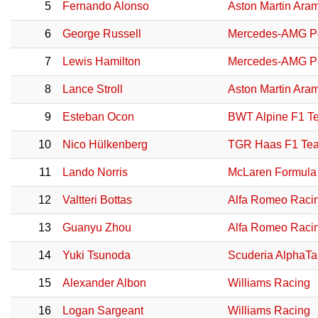
5
Fernando Alonso
Aston Martin Ara
6
George Russell
Mercedes-AMG P
7
Lewis Hamilton
Mercedes-AMG P
8
Lance Stroll
Aston Martin Ara
9
Esteban Ocon
BWT Alpine F1 T
10
Nico Hülkenberg
TGR Haas F1 Te
11
Lando Norris
McLaren Formula
12
Valtteri Bottas
Alfa Romeo Raci
13
Guanyu Zhou
Alfa Romeo Raci
14
Yuki Tsunoda
Scuderia AlphaTa
15
Alexander Albon
Williams Racing
16
Logan Sargeant
Williams Racing