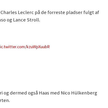
Charles Leclerc på de forreste pladser fulgt af
so og Lance Stroll.
ic.twitter.com/kzuWpXuubR
rrari og dermed også Haas med Nico Hülkenberg
rten.