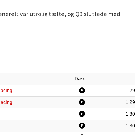
 generelt var utrolig tætte, og Q3 sluttede med
Dæk
Racing
1:29
P
Racing
1:29
P
1:30
P
1:30
P