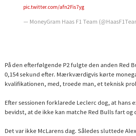
pic.twitter.com/afn2Fis7yg
— MoneyGram Haas F1 Team (@HaasF1Te
På den efterfølgende P2 fulgte den anden Red Bu
0,154 sekund efter. Mærkværdigvis kørte monega
kvalifikationen, med, troede man, et teknisk pr
Efter sessionen forklarede Leclerc dog, at hans exi
bevidst, at de ikke kan matche Red Bulls fart og 
Det var ikke McLarens dag. Således sluttede Alex