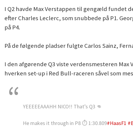
I Q2 havde Max Verstappen til gengæld fundet de
efter Charles Leclerc, som snubbede på P1. Georg
på P4.
På de følgende pladser fulgte Carlos Sainz, Fer
I den afgørende Q3 viste verdensmesteren Max V
hverken set-up i Red Bull-raceren såvel som mest
YEEEEEAAAHH NICO!! That’s Q3 👊
He makes it through in P8 ⏱️ 1:30.809
#HaasF1
#B