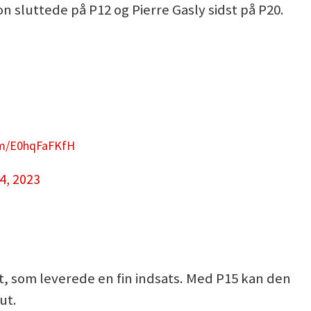
 sluttede på P12 og Pierre Gasly sidst på P20.
com/E0hqFaFKfH
4, 2023
, som leverede en fin indsats. Med P15 kan den
ut.